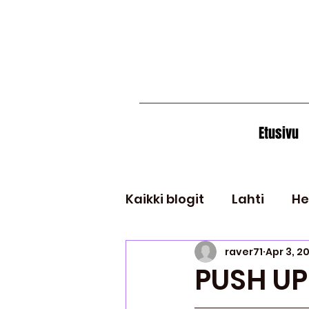
Etusivu
Kaikki blogit
Lahti
He
raver71
Apr 3, 2
Muut bilekaupungit
PUSH UP