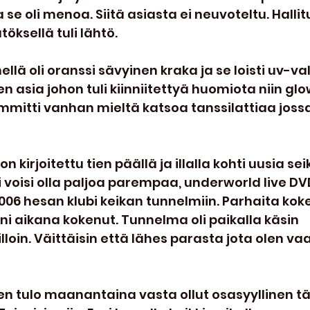
se oli menoa. Siitä asiasta ei neuvoteltu. Hallit
öksellä tuli lähtö. 
llä oli oranssi sävyinen kraka ja se loisti uv-va
n asia johon tuli kiinniitettyä huomiota niin glo
mmitti vanhan mieltä katsoa tanssilattiaa jossa 
kirjoitettu tien päällä ja illalla kohti uusia seik
i voisi olla paljoa parempaa, underworld live DV
006 hesan klubi keikan tunnelmiin. Parhaita ko
eni aikana kokenut. Tunnelma oli paikalla käsin 
lloin. Väittäisin että lähes parasta jota olen va
ien tulo maanantaina vasta ollut osasyyllinen t