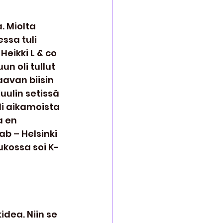
. Miolta 
ssa tuli 
eikki L & co 
n oli tullut 
aavan biisin 
uulin setissä 
li aikamoista 
a en 
b – Helsinki 
ukossa soi K-
idea. Niin se 