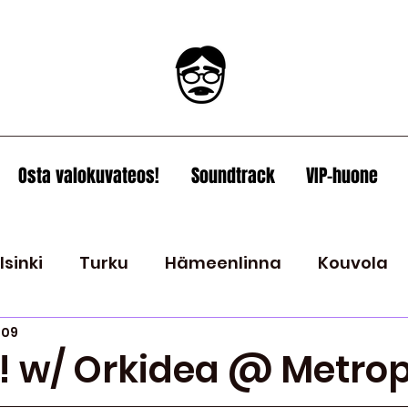
Osta valokuvateos!
Soundtrack
VIP-huone
lsinki
Turku
Hämeenlinna
Kouvola
009
Joensuu
Kuopio
2008
Espoo
2009
! w/ Orkidea @ Metrop