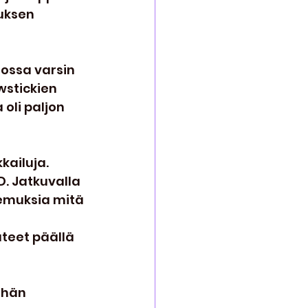
uksen 
lossa varsin 
wstickien 
oli paljon 
kailuja. 
D. Jatkuvalla 
kemuksia mitä 
ateet päällä 
ähän 