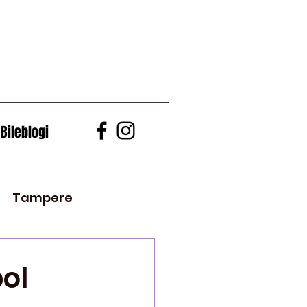
Bileblogi
Tampere
Vaasa
2010
ol