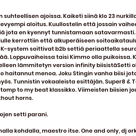
 suhteellisen ajoissa. Kaiketi siinä klo 23 nurkilla
kevyempi aloitus. Kuullostelin että jossain vaihee
iä jota en kyennyt tunnistamaan satavarmasti. H
ulle kerrottiin että alkuperäiseen soitoaikatauluu
 K-system soittivat b2b settiä periaattella seur
ää. Loppuvaiheissa taisi Kimmo olla puikoissa. K
een lämmitetyn version infinity biisistäSetti o
 tuo haitannut menoa. Joku Stingin vanha biisi jot
yös. Tunnistin vokaaleista esittäjän. Super8 & Ta
Stomp to my beat klassikko. Viimeisten biisien jo
thout horns.
ojen setti parani.
alla kohdalla, maestro itse. One and only, dj ork