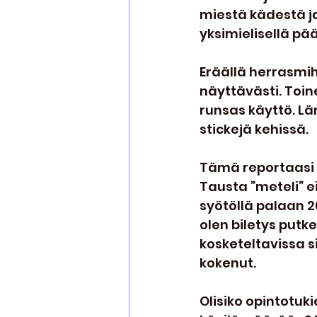
miestä kädestä ja 
yksimielisellä päät
Eräällä herrasmihe
näyttävästi. Toine
runsas käyttö. Lä
stickejä kehissä.
Tämä reportaasi on 
Tausta ”meteli” e
syötöllä palaan 2
olen biletys putk
kosketeltavissa si
kokenut.
Olisiko opintotuk