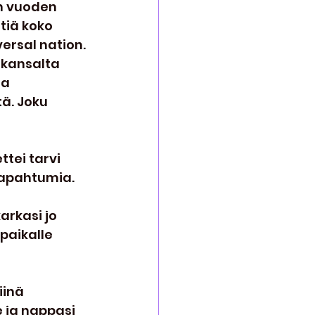
n vuoden 
tiä koko 
versal nation. 
 kansalta 
a 
ä. Joku 
tei tarvi 
tapahtumia.
arkasi jo 
paikalle 
inä 
e ja nappasi 