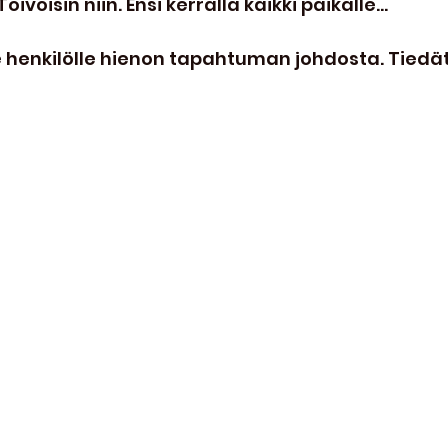
voisin niin. Ensi kerralla kaikki paikalle...
le henkilölle hienon tapahtuman johdosta. Tied