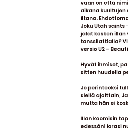
vaan on että nim
aikana kuultujen 
iltana. Ehdottomas
Joku Utah saints 
jalat kesken illan
tanssilattialla? 
versio U2 – Beauti
Hyvät ihmiset, pai
sitten huudella p
Jo perinteeksi tul
siellä ajoittain, 
mutta hän ei kos
Illan koomisin ta
edessäni jorasi nu