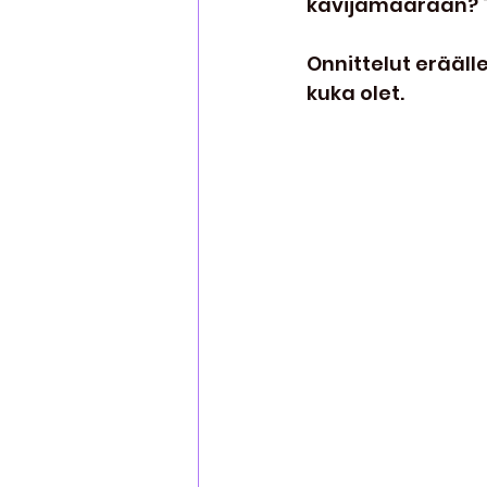
kävijämäärään? Toi
Onnittelut erääl
kuka olet.