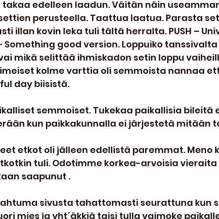
i takaa edelleen laadun. Väitän näin useamma
settien perusteella. Taattua laatua. Parasta set
ti illan kovin leka tuli tältä herralta. PUSH – Uni
– Something good version. Loppuiko tanssivalta
 vai mikä selittää ihmiskadon setin loppu vaiheill
Viimeiset kolme varttia oli semmoista nannaa ett
ful day biisistä.
kalliset semmoiset. Tukekaa paikallisia bileitä et
erään kun paikkakunnalla ei järjestetä mitään 
leet etkot oli jälleen edellistä paremmat. Meno k
Jatkotkin tuli. Odotimme korkea-arvoisia vieraita 
kaan saapunut .
pahtuma sivusta tahattomasti seurattuna kun si
ori mies ja yht´äkkiä taisi tulla vaimoke paikall