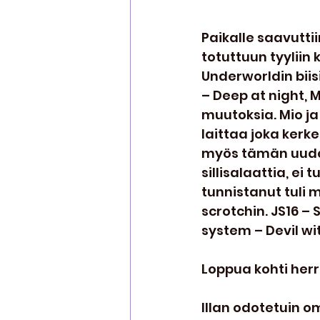
2011
2012
Paikalle saavuttiin
totuttuun tyyliin 
Underworldin biis
– Deep at night, M
muutoksia. Mio ja
laittaa joka kerke
myös tämän uudell
sillisalaattia, ei
tunnistanut tuli m
scrotchin. JS16 – 
system – Devil wi
Loppua kohti herr
Illan odotetuin om