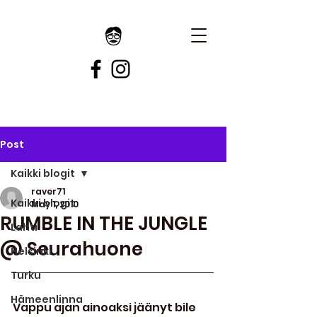
Post
Kaikki blogit
raver71
Kaikki blogit
May 1, 2010
RUMBLE IN THE JUNGLE
Lahti
@ Seurahuone
Helsinki
Turku
Hämeenlinna
Vappu ajan ainoaksi jäänyt bile 