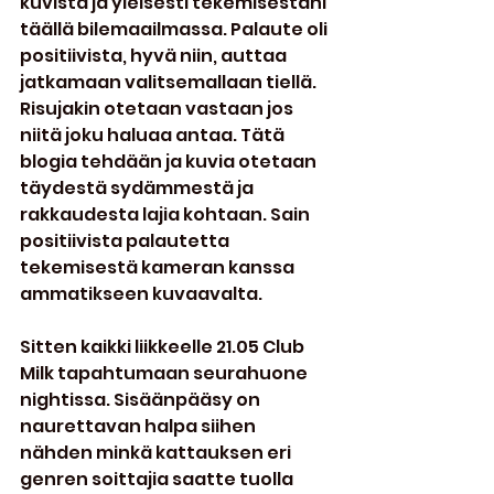
kuvista ja yleisesti tekemisestäni 
täällä bilemaailmassa. Palaute oli 
positiivista, hyvä niin, auttaa 
jatkamaan valitsemallaan tiellä. 
Risujakin otetaan vastaan jos 
niitä joku haluaa antaa. Tätä 
blogia tehdään ja kuvia otetaan 
täydestä sydämmestä ja 
rakkaudesta lajia kohtaan. Sain 
positiivista palautetta 
tekemisestä kameran kanssa 
ammatikseen kuvaavalta.
Sitten kaikki liikkeelle 21.05 Club 
Milk tapahtumaan seurahuone 
nightissa. Sisäänpääsy on 
naurettavan halpa siihen 
nähden minkä kattauksen eri 
genren soittajia saatte tuolla 