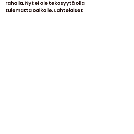
rahalla. Nyt ei ole tekosyytä olla 
tulematta paikalle. Lahtelaiset, 
näyttäkää että täällä kannattaa 
järjestää bileitä tulemalla 
paikalle. Nähdään täällä!!