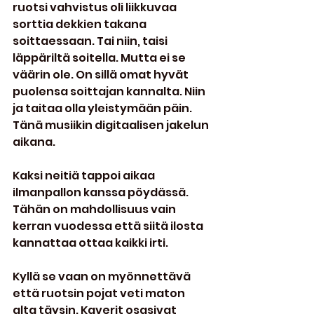
ruotsi vahvistus oli liikkuvaa 
sorttia dekkien takana 
soittaessaan. Tai niin, taisi 
läppäriltä soitella. Mutta ei se 
väärin ole. On sillä omat hyvät 
puolensa soittajan kannalta. Niin 
ja taitaa olla yleistymään päin. 
Tänä musiikin digitaalisen jakelun 
aikana.
Kaksi neitiä tappoi aikaa 
ilmanpallon kanssa pöydässä. 
Tähän on mahdollisuus vain 
kerran vuodessa että siitä ilosta 
kannattaa ottaa kaikki irti.
Kyllä se vaan on myönnettävä 
että ruotsin pojat veti maton 
alta täysin. Kaverit osasivat 