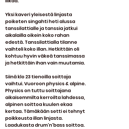
liikaa.
Yksi kaveri yleisestä linjasta 
poiketen singahti heti alussa 
tanssilattialle ja tanssia jatkui 
aikalailla oikein koko rahan 
edestä. Tanssilattialla tilanne 
vaihteli koko illan. Hetkittäin oli 
kohtuu hyvin väkeä tanssimassa 
ja hetkittäin ihan vain muutamia.
Siinä klo 23 tienoilla soittaja 
vaihtui. Vuoroon physics & alpine. 
Physics on tuttu soittajana 
aikaisemmilta kerroilta lahdessa, 
alpinen soittoa kuulen ekaa 
kertaa. Tämäkään setti ei tehnyt 
poikkeusta illan linjasta. 
Laadukasta drum'n'bass soittoa. 