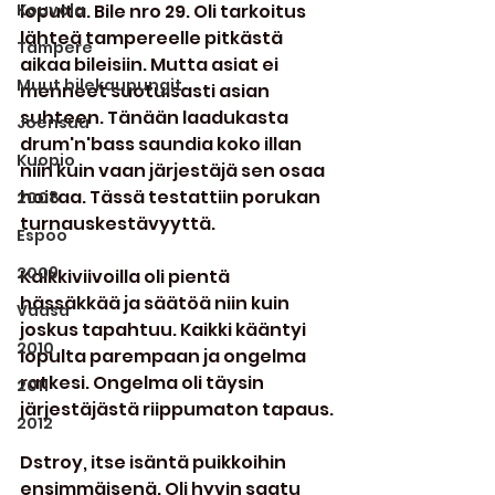
Kouvola
lopulta. Bile nro 29. Oli tarkoitus 
lähteä tampereelle pitkästä 
Tampere
aikaa bileisiin. Mutta asiat ei 
Muut bilekaupungit
menneet suotuisasti asian 
suhteen. Tänään laadukasta 
Joensuu
drum'n'bass saundia koko illan 
Kuopio
niin kuin vaan järjestäjä sen osaa 
hoitaa. Tässä testattiin porukan 
2008
turnauskestävyyttä.
Espoo
2009
Kalkkiviivoilla oli pientä 
hässäkkää ja säätöä niin kuin 
Vaasa
joskus tapahtuu. Kaikki kääntyi 
2010
lopulta parempaan ja ongelma 
ratkesi. Ongelma oli täysin 
2011
järjestäjästä riippumaton tapaus.
2012
Dstroy, itse isäntä puikkoihin 
ensimmäisenä. Oli hyvin saatu 