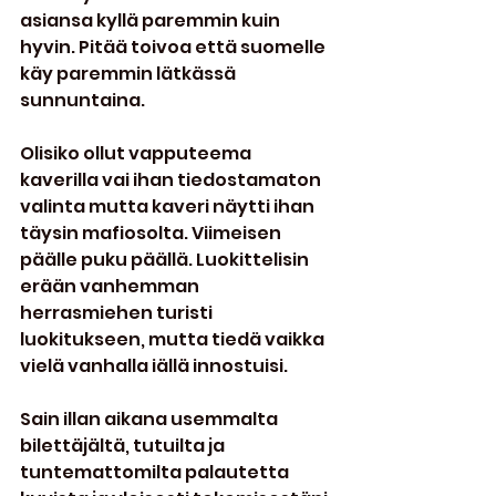
asiansa kyllä paremmin kuin 
hyvin. Pitää toivoa että suomelle 
käy paremmin lätkässä 
sunnuntaina.
Olisiko ollut vapputeema 
kaverilla vai ihan tiedostamaton 
valinta mutta kaveri näytti ihan 
täysin mafiosolta. Viimeisen 
päälle puku päällä. Luokittelisin 
erään vanhemman 
herrasmiehen turisti 
luokitukseen, mutta tiedä vaikka 
vielä vanhalla iällä innostuisi.
Sain illan aikana usemmalta 
bilettäjältä, tutuilta ja 
tuntemattomilta palautetta 