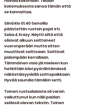
häviää kokonaan. Tiedän 
kokemuksesta sanoa tämän että 
se kannattaa.
Siinä klo 01.40 tienoilla 
päästettiin ruotsin pojat irti. 
Seba & Krazy. Näytti siltä että 
olisivat alkuun soittaneet 
vuoronperään mutta sitten 
muuttivat soittoaan. Soittivat 
pidempään kerrallaan. 
Tämmöinen visio jäi mieleen kun 
hetkittäin kävi pyörähtämässä 
näköetäisyydellä soittopaikkaan. 
Hyvää saundia tämäkin setti.
Toinen ruotsalaisista oli varsin 
vaikuttunut kun näki paidan 
selässä olevan tekstin. Toinen 