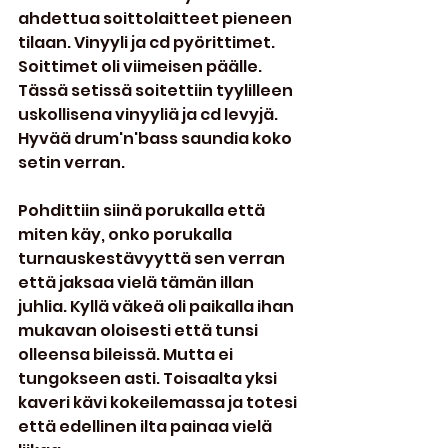
ahdettua soittolaitteet pieneen 
tilaan. Vinyyli ja cd pyörittimet. 
Soittimet oli viimeisen päälle. 
Tässä setissä soitettiin tyylilleen 
uskollisena vinyyliä ja cd levyjä. 
Hyvää drum'n'bass saundia koko 
setin verran.
Pohdittiin siinä porukalla että 
miten käy, onko porukalla 
turnauskestävyyttä sen verran 
että jaksaa vielä tämän illan 
juhlia. Kyllä väkeä oli paikalla ihan 
mukavan oloisesti että tunsi 
olleensa bileissä. Mutta ei 
tungokseen asti. Toisaalta yksi 
kaveri kävi kokeilemassa ja totesi 
että edellinen ilta painaa vielä 