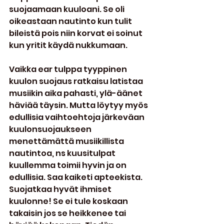
suojaamaan kuuloani. Se oli 
oikeastaan nautinto kun tulit 
bileistä pois niin korvat ei soinut 
kun yritit käydä nukkumaan.
Vaikka ear tulppa tyyppinen 
kuulon suojaus ratkaisu latistaa 
musiikin aika pahasti, ylä-äänet 
häviää täysin. Mutta löytyy myös 
edullisia vaihtoehtoja järkeväan 
kuulonsuojaukseen 
menettämättä musiikillista 
nautintoa, ns kuusitulpat 
kuullemma toimii hyvin ja on 
edullisia. Saa kaiketi apteekista. 
Suojatkaa hyvät ihmiset 
kuulonne! Se ei tule koskaan 
takaisin jos se heikkenee tai 