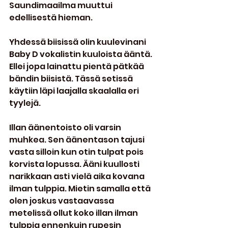
Saundimaailma muuttui 
edellisestä hieman.
Yhdessä biisissä olin kuulevinani 
Baby D vokalistin kuuloista ääntä. 
Ellei jopa lainattu pientä pätkää 
bändin biisistä. Tässä setissä 
käytiin läpi laajalla skaalalla eri 
tyylejä.
Illan äänentoisto oli varsin 
muhkea. Sen äänentason tajusi 
vasta silloin kun otin tulpat pois 
korvista lopussa. Ääni kuullosti 
narikkaan asti vielä aika kovana 
ilman tulppia. Mietin samalla että 
olen joskus vastaavassa 
metelissä ollut koko illan ilman 
tulppia ennenkuin rupesin 