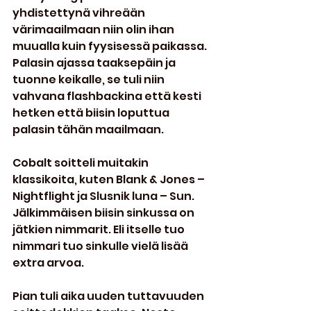
yhdistettynä vihreään 
värimaailmaan niin olin ihan 
muualla kuin fyysisessä paikassa. 
Palasin ajassa taaksepäin ja 
tuonne keikalle, se tuli niin 
vahvana flashbackina että kesti 
hetken että biisin loputtua 
palasin tähän maailmaan.
Cobalt soitteli muitakin 
klassikoita, kuten Blank & Jones – 
Nightflight ja Slusnik luna – Sun. 
Jälkimmäisen biisin sinkussa on 
jätkien nimmarit. Eli itselle tuo 
nimmari tuo sinkulle vielä lisää 
extra arvoa.
Pian tuli aika uuden tuttavuuden 