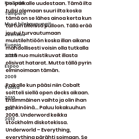
Kouvola
pelipaikalle uudestaan. Tämä ilta 
tulisi olemaan suuri ilta koska 
Tampere
tämä on se lähes ainoa kerta kun 
Muut bilekaupungit
tartun bileissä pulloon. Tällä erää 
joutui turvautumaan 
Joensuu
muistilehtiöön koska illan aikana 
Kuopio
mahdollisesti voisin olla tutkalla 
että nuo muistikuvat illasta 
2008
olisivat hatarat. Mutta tällä pyrin 
Espoo
elminoimaan tämän.
2009
Paikalle kun pääsi niin Cobalt 
Vaasa
soitteli siellä open decks aikaan. 
2010
Ensimmäinen vaihto ja olin ihan 
pähkinöinä... Paluu lokakuuhun 
2011
2006. Underword keikka 
2012
stockholm diskotekissa. 
Underworld – Everything, 
everything pärähti soimaan. Se 