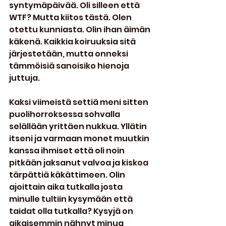
syntymäpäivää. Oli silleen että 
WTF? Mutta kiitos tästä. Olen 
otettu kunniasta. Olin ihan äimän 
käkenä. Kaikkia koiruuksia sitä 
järjestetään, mutta onneksi 
tämmöisiä sanoisiko hienoja 
juttuja.
Kaksi viimeistä settiä meni sitten 
puolihorroksessa sohvalla 
selällään yrittäen nukkua. Yllätin 
itseni ja varmaan monet muutkin 
kanssa ihmiset että oli noin 
pitkään jaksanut valvoa ja kiskoa 
tärpättiä käkättimeen. Olin 
ajoittain aika tutkalla josta 
minulle tultiin kysymään että 
taidat olla tutkalla? Kysyjä on 
aikaisemmin nähnyt minua 