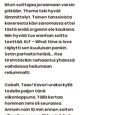
liiton soittajaa joraamaan varsin 
pitkään. Thoma teki hyvät 
lämmittelyt. Toinen tanssivista 
kavereista kävi sanomassa ettei 
tästä enää orgasmi ole kaukana. 
Niin hyvää tuo wanhan soitto 
teettää. KLF – What time is love 
räjäytti sen kuuluisan pankin. 
Setin parhaita hetkiä... Itse 
tirehtöörikin riehaantui yhdessä 
vaihdoissa heilumaan 
reilummalti.
Cobalt. Taas! Kaveri urakoi kyllä 
todella paljon tänä 
viikonloppuna. Tällä kertaa 
homman nimi oli seuraava. 
Annoin noin 10 min ennen soiton 