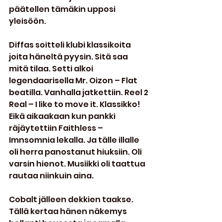
päätellen tämäkin upposi 
yleisöön.
Diffas soitteli klubi klassikoita 
joita häneltä pyysin. Sitä saa 
mitä tilaa. Setti alkoi 
legendaarisella Mr. Oizon – Flat 
beatilla. Vanhalla jatkettiin. Reel 2 
Real – I like to move it. Klassikko! 
Eikä aikaakaan kun pankki 
räjäytettiin Faithless – 
Imnsomnia lekalla. Ja tälle illalle 
oli herra panostanut hiuksiin. Oli 
varsin hienot. Musiikki oli taattua 
rautaa niinkuin aina.
Cobalt jälleen dekkien taakse. 
Tällä kertaa hänen näkemys 