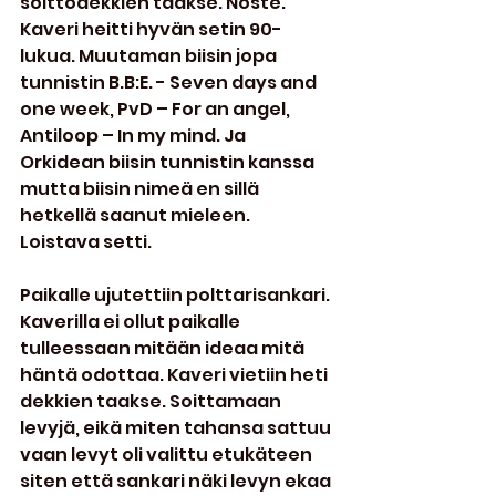
soittodekkien taakse. Noste. 
Kaveri heitti hyvän setin 90-
lukua. Muutaman biisin jopa 
tunnistin B.B:E. - Seven days and 
one week, PvD – For an angel, 
Antiloop – In my mind. Ja 
Orkidean biisin tunnistin kanssa 
mutta biisin nimeä en sillä 
hetkellä saanut mieleen. 
Loistava setti.
Paikalle ujutettiin polttarisankari. 
Kaverilla ei ollut paikalle 
tulleessaan mitään ideaa mitä 
häntä odottaa. Kaveri vietiin heti 
dekkien taakse. Soittamaan 
levyjä, eikä miten tahansa sattuu 
vaan levyt oli valittu etukäteen 
siten että sankari näki levyn ekaa 