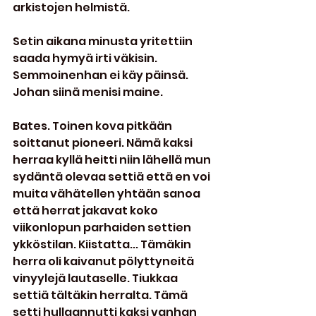
arkistojen helmistä.
Setin aikana minusta yritettiin 
saada hymyä irti väkisin. 
Semmoinenhan ei käy päinsä. 
Johan siinä menisi maine.
Bates. Toinen kova pitkään 
soittanut pioneeri. Nämä kaksi 
herraa kyllä heitti niin lähellä mun 
sydäntä olevaa settiä että en voi 
muita vähätellen yhtään sanoa 
että herrat jakavat koko 
viikonlopun parhaiden settien 
ykköstilan. Kiistatta... Tämäkin 
herra oli kaivanut pölyttyneitä 
vinyylejä lautaselle. Tiukkaa 
settiä tältäkin herralta. Tämä 
setti hullaannutti kaksi vanhan 