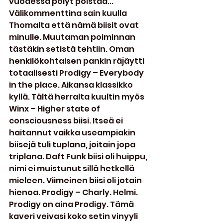
vuodessa pölyt poistaa... 
Välikommenttina sain kuulla 
Thomalta että nämä biisit ovat 
minulle. Muutaman poiminnan 
tästäkin setistä tehtiin. Oman 
henkilökohtaisen pankin räjäytti 
totaalisesti Prodigy – Everybody 
in the place. Aikansa klassikko 
kyllä. Tältä herralta kuultin myös 
Winx – Higher state of 
consciousness biisi. Itseä ei 
haitannut vaikka useampiakin 
biisejä tuli tuplana, joitain jopa 
triplana. Daft Funk biisi oli huippu, 
nimi ei muistunut sillä hetkellä 
mieleen. Viimeinen biisi oli jotain 
hienoa. Prodigy – Charly. Helmi. 
Prodigy on aina Prodigy. Tämä 
kaveri veivasi koko setin vinyyli 