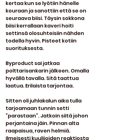
kertaa kun se lyötiin hänelle 
kouraan ja sanottiin että se on 
seuraava biisi. Täysin sokkona 
biisi kerrallaan kaveri hoiti 
settinsä olosuhteisiin nähden 
todella hyvin. Pisteet kotiin 
suorituksesta.
Byproduct sai jatkaa 
polttarisankarin jälkeen. Omalla 
hyvällä tavalla. Sitä taattua 
laatua. Erilaista tarjontaa.
Sitten oli juhlakalun aika tulla 
tarjoamaan tunnin setti 
”parastaan”. Jatkoin siitä johon 
perjantaina jäin. Pinnan alta 
raapaisua, raven helmiä. 
Ilmeisesti kuulijoiden reaktiosta 