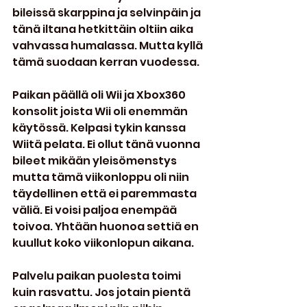
bileissä skarppina ja selvinpäin ja 
tänä iltana hetkittäin oltiin aika 
vahvassa humalassa. Mutta kyllä 
tämä suodaan kerran vuodessa.
Paikan päällä oli Wii ja Xbox360 
konsolit joista Wii oli enemmän 
käytössä. Kelpasi tykin kanssa 
Wiitä pelata. Ei ollut tänä vuonna 
bileet mikään yleisömenstys 
mutta tämä viikonloppu oli niin 
täydellinen että ei paremmasta 
väliä. Ei voisi paljoa enempää 
toivoa. Yhtään huonoa settiä en 
kuullut koko viikonlopun aikana.
Palvelu paikan puolesta toimi 
kuin rasvattu. Jos jotain pientä 