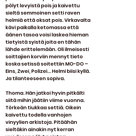
pölyt levyistä pois ja kaivettu 
sieltä semmoinen setti raven 
helmiä että oksat pois. Virkavalta 
kävi paikalla ketomassa että 
äänen tasoa voisi laskea hieman 
tietyistä syistä joita en tähän 
lähde erittelemään. Oli ilmeisesti 
soittajien korviin mennyt tieto 
koska setissä soitettiin MO-DO – 
Eins, Zwei, Polizei... Helmi biisi kyllä. 
Ja tilanteeseen sopiva.
Thoma. Hän jatkoi hyvin pitkälti 
siitä mihin jäätiin viime vuonna. 
Törkeän tiukkaa settiä. Oikein 
kaivettu todella vanhojen 
vinyylien arkistoja. Pitäähän 
sieltäkin ainakin nyt kerran 