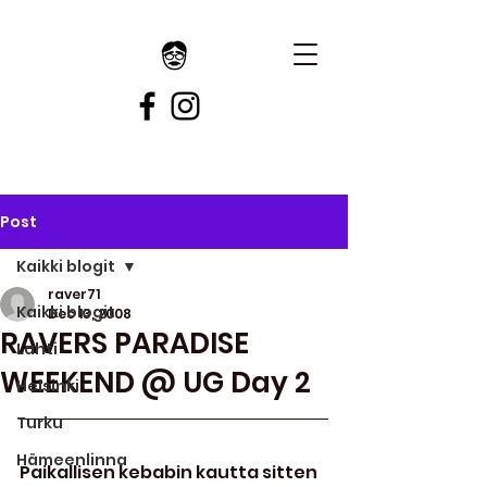
Post
Kaikki blogit
raver71
Kaikki blogit
Dec 13, 2008
RAVERS PARADISE
Lahti
WEEKEND @ UG Day 2
Helsinki
Turku
Hämeenlinna
Paikallisen kebabin kautta sitten 