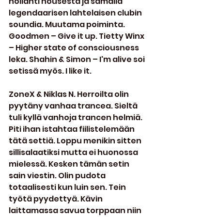
hollanti housesta ja samalla 
legendaarisen lahtelaisen clubin 
soundia. Muutama poiminta. 
Goodmen – Give it up. Tietty Winx 
– Higher state of consciousness 
leka. Shahin & Simon – I'm alive soi 
setissä myös. I like it.
ZoneX & Niklas N. Herroilta olin 
pyytäny vanhaa trancea. Sieltä 
tuli kyllä vanhoja trancen helmiä. 
Piti ihan istahtaa fiilistelemään 
tätä settiä. Loppu menikin sitten 
sillisalaatiksi mutta ei huonossa 
mielessä. Kesken tämän setin 
sain viestin. Olin pudota 
totaalisesti kun luin sen. Tein 
työtä pyydettyä. Kävin 
laittamassa savua torppaan niin 