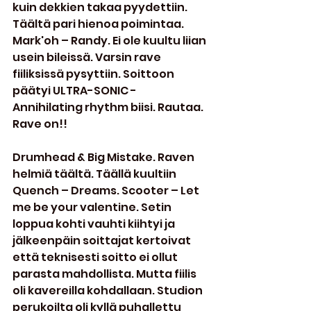
kuin dekkien takaa pyydettiin. 
Täältä pari hienoa poimintaa. 
Mark'oh – Randy. Ei ole kuultu liian 
usein bileissä. Varsin rave 
fiiliksissä pysyttiin. Soittoon 
päätyi ULTRA-SONIC - 
Annihilating rhythm biisi. Rautaa. 
Rave on!!
Drumhead & Big Mistake. Raven 
helmiä täältä. Täällä kuultiin 
Quench – Dreams. Scooter – Let 
me be your valentine. Setin 
loppua kohti vauhti kiihtyi ja 
jälkeenpäin soittajat kertoivat 
että teknisesti soitto ei ollut 
parasta mahdollista. Mutta fiilis 
oli kavereilla kohdallaan. Studion 
perukoilta oli kyllä puhallettu 