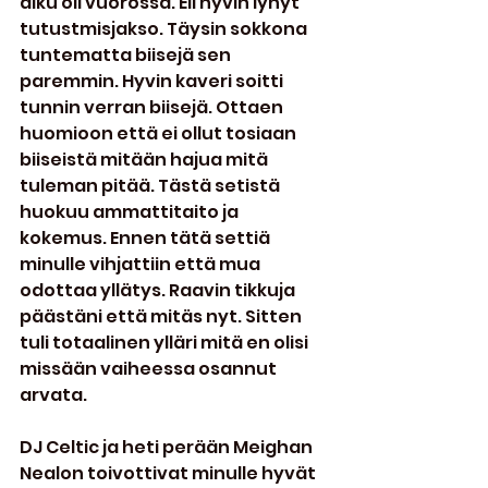
alku oli vuorossa. Eli hyvin lyhyt 
tutustmisjakso. Täysin sokkona 
tuntematta biisejä sen 
paremmin. Hyvin kaveri soitti 
tunnin verran biisejä. Ottaen 
huomioon että ei ollut tosiaan 
biiseistä mitään hajua mitä 
tuleman pitää. Tästä setistä 
huokuu ammattitaito ja 
kokemus. Ennen tätä settiä 
minulle vihjattiin että mua 
odottaa yllätys. Raavin tikkuja 
päästäni että mitäs nyt. Sitten 
tuli totaalinen ylläri mitä en olisi 
missään vaiheessa osannut 
arvata.
DJ Celtic ja heti perään Meighan 
Nealon toivottivat minulle hyvät 