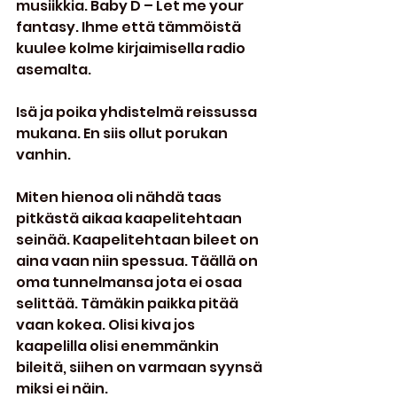
musiikkia. Baby D – Let me your 
fantasy. Ihme että tämmöistä 
kuulee kolme kirjaimisella radio 
asemalta.
Isä ja poika yhdistelmä reissussa 
mukana. En siis ollut porukan 
vanhin.
Miten hienoa oli nähdä taas 
pitkästä aikaa kaapelitehtaan 
seinää. Kaapelitehtaan bileet on 
aina vaan niin spessua. Täällä on 
oma tunnelmansa jota ei osaa 
selittää. Tämäkin paikka pitää 
vaan kokea. Olisi kiva jos 
kaapelilla olisi enemmänkin 
bileitä, siihen on varmaan syynsä 
miksi ei näin.