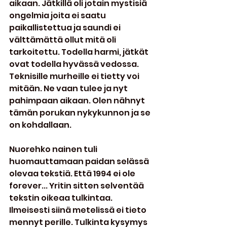
aikaan. Jätkillä oli jotain mystisiä 
ongelmia joita ei saatu 
paikallistettua ja saundi ei 
välttämättä ollut mitä oli 
tarkoitettu. Todella harmi, jätkät 
ovat todella hyvässä vedossa. 
Teknisille murheille ei tietty voi 
mitään. Ne vaan tulee ja nyt 
pahimpaan aikaan. Olen nähnyt 
tämän porukan nykykunnon ja se 
on kohdallaan.
Nuorehko nainen tuli 
huomauttamaan paidan selässä 
olevaa tekstiä. Että 1994 ei ole 
forever... Yritin sitten selventää 
tekstin oikeaa tulkintaa. 
Ilmeisesti siinä metelissä ei tieto 
mennyt perille. Tulkinta kysymys 