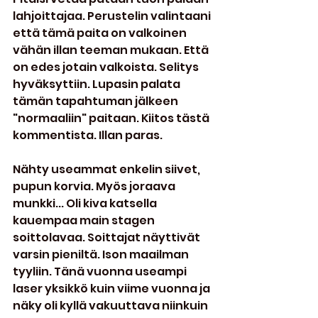
lahjoittajaa. Perustelin valintaani 
että tämä paita on valkoinen 
vähän illan teeman mukaan. Että 
on edes jotain valkoista. Selitys 
hyväksyttiin. Lupasin palata 
tämän tapahtuman jälkeen 
"normaaliin" paitaan. Kiitos tästä 
kommentista. Illan paras.
Nähty useammat enkelin siivet, 
pupun korvia. Myös joraava 
munkki... Oli kiva katsella 
kauempaa main stagen 
soittolavaa. Soittajat näyttivät 
varsin pieniltä. Ison maailman 
tyyliin. Tänä vuonna useampi 
laser yksikkö kuin viime vuonna ja 
näky oli kyllä vakuuttava niinkuin 