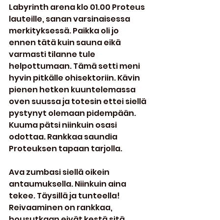
Labyrinth arena klo 01.00 Proteus 
lauteille, sanan varsinaisessa 
merkityksessä. Paikka oli jo 
ennen tätä kuin sauna eikä 
varmasti tilanne tule 
helpottumaan. Tämä setti meni 
hyvin pitkälle ohisektoriin. Kävin 
pienen hetken kuuntelemassa 
oven suussa ja totesin ettei siellä 
pystynyt olemaan pidempään. 
Kuuma pätsi niinkuin osasi 
odottaa. Rankkaa saundia 
Proteuksen tapaan tarjolla.
Ava zumbasi siellä oikein 
antaumuksella. Niinkuin aina 
tekee. Täysillä ja tunteella! 
Reivaaminen on rankkaa, 
housutkaan eivät kestä sitä 