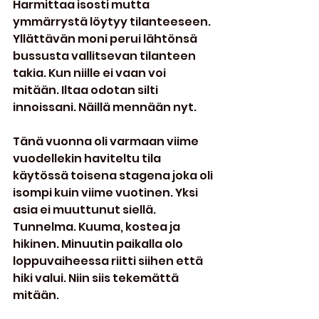
Harmittaa isosti mutta 
ymmärrystä löytyy tilanteeseen. 
Yllättävän moni perui lähtönsä 
bussusta vallitsevan tilanteen 
takia. Kun niille ei vaan voi 
mitään. Iltaa odotan silti 
innoissani. Näillä mennään nyt.
Tänä vuonna oli varmaan viime 
vuodellekin haviteltu tila 
käytössä toisena stagena joka oli 
isompi kuin viime vuotinen. Yksi 
asia ei muuttunut siellä. 
Tunnelma. Kuuma, kostea ja 
hikinen. Minuutin paikalla olo 
loppuvaiheessa riitti siihen että 
hiki valui. Niin siis tekemättä 
mitään.