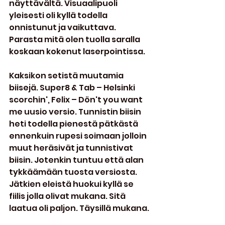
näyttävältä. Visuaalipuoli 
yleisesti oli kyllä todella 
onnistunut ja vaikuttava. 
Parasta mitä olen tuolla saralla 
koskaan kokenut laserpointissa.
Kaksikon setistä muutamia 
biisejä. Super8 & Tab – Helsinki 
scorchin', Felix – Dön't you want 
me uusio versio. Tunnistin biisin 
heti todella pienestä pätkästä 
ennenkuin rupesi soimaan jolloin 
muut heräsivät ja tunnistivat 
biisin. Jotenkin tuntuu että alan 
tykkäämään tuosta versiosta. 
Jätkien eleistä huokui kyllä se 
fiilis jolla olivat mukana. Sitä 
laatua oli paljon. Täysillä mukana.