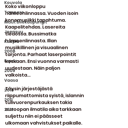
Kouvola
Koko viikonloppu 
Tampere
hämeenlinnassa. Vuoden isoin 
konemusiikki tapahtuma. 
Muut bilekaupungit
Kaapelitehdas. Lasereita 
Joensuu
tiedossa. Bussimatka 
hämeenlinnasta. Illan 
Kuopio
musiikillinen ja visuaalinen 
2008
tarjonta. Parhaat laserpointit 
Espoo
koskaan. Ensi vuonna varmasti 
uudestaan. Näin paljon 
2009
valkoista...
Vaasa
Täysin järjestäjästä 
2010
riippumattomista syistä, islannin 
2011
tulivuorenpurkauksen takia 
euroopan ilmatila aika tarkkaan 
2012
suljettu niin ei päässeet 
ulkomaan vahvistukset paikalle. 