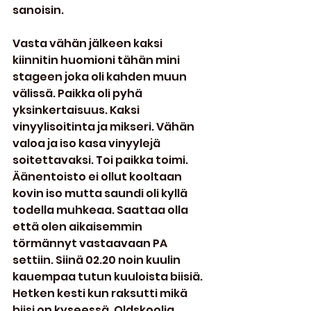
sanoisin.  
Vasta vähän jälkeen kaksi 
kiinnitin huomioni tähän mini 
stageen joka oli kahden muun  
välissä. Paikka oli pyhä 
yksinkertaisuus. Kaksi 
vinyylisoitinta ja mikseri. Vähän 
valoa ja iso kasa vinyylejä 
soitettavaksi. Toi paikka toimi. 
Äänentoisto ei ollut kooltaan 
kovin iso mutta saundi oli kyllä 
todella muhkeaa. Saattaa olla 
että olen aikaisemmin 
törmännyt vastaavaan PA 
settiin. Siinä 02.20 noin kuulin 
kauempaa tutun kuuloista biisiä. 
Hetken kesti kun raksutti mikä 
biisi on kyseessä. Oldskoolia. 