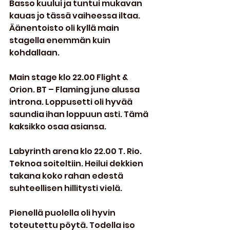
Basso kuului ja tuntui mukavan 
kauas jo tässä vaiheessa iltaa. 
Äänentoisto oli kyllä main 
stagella enemmän kuin 
kohdallaan.
Main stage klo 22.00 Flight & 
Orion. BT – Flaming june alussa 
introna. Loppusetti oli hyvää 
saundia ihan loppuun asti. Tämä 
kaksikko osaa asiansa.
Labyrinth arena klo 22.00 T. Rio. 
Teknoa soiteltiin. Heilui dekkien 
takana koko rahan edestä 
suhteellisen hillitysti vielä.
Pienellä puolella oli hyvin 
toteutettu pöytä. Todella iso 