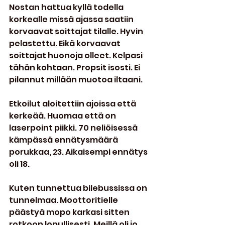
Nostan hattua kyllä todella 
korkealle missä ajassa saatiin 
korvaavat soittajat tilalle. Hyvin 
pelastettu. Eikä korvaavat 
soittajat huonoja olleet. Kelpasi 
tähän kohtaan. Propsit isosti. Ei 
pilannut millään muotoa iltaani.
Etkoilut aloitettiin ajoissa että 
kerkeää. Huomaa että on 
laserpoint piikki. 70 neliöisessä 
kämpässä ennätysmäärä 
porukkaa, 23. Aikaisempi ennätys 
oli 18.
Kuten tunnettua bilebussissa on 
tunnelmaa. Moottoritielle 
päästyä mopo karkasi sitten 
rotkoon lopullisesti. Meillä oli jo 