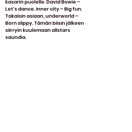
kasarin puolelle. David Bowie – 
Let's dance. Inner city – Big fun. 
Takaisin asiaan, underworld – 
Born slippy. Tämän biisin jälkeen 
siirryin kuulemaan allstars 
saundia.
Muutamia biisejä allstars setistä. 
Inner city – big fun, JS16 -  stomp 
to my beat, Slusnik luna – sun, 
Prodigy – Smack my bitch up, Alex 
Kunnari – Lifter, Planet perfecto 
– Bullet in the gun, Jones & 
Stephenson - 1st rebirth. 
Marmion – schöneberg.
Muutama villi veikkaus biisistä ja 
sen soittajasta allstars osisossa. 
Olisivat niin heidän näköisiään 