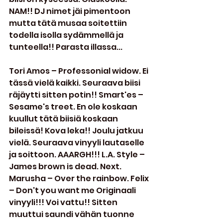
NAM!! DJ nimet jäi pimentoon 
mutta tätä musaa soitettiin 
todella isolla sydämmellä ja 
tunteella!! Parasta illassa...
Tori Amos – Professonial widow. Ei 
tässä vielä kaikki. Seuraava biisi 
räjäytti sitten potin!! Smart'es – 
Sesame's treet. En ole koskaan 
kuullut tätä biisiä koskaan 
bileissä! Kova leka!! Joulu jatkuu 
vielä. Seuraava vinyyli lautaselle 
ja soittoon. AAARGH!!! L.A. Style – 
James brown is dead. Next. 
Marusha – Over the rainbow. Felix 
– Don't you want me Originaali 
vinyyli!!! Voi vattu!! Sitten 
muuttui saundi vähän tuonne 