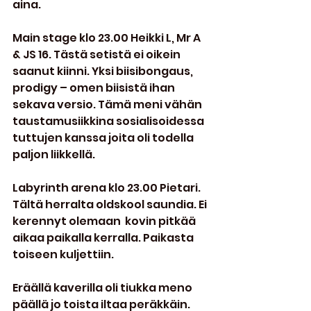
aina.
Main stage klo 23.00 Heikki L, Mr A 
& JS 16. Tästä setistä ei oikein 
saanut kiinni. Yksi biisibongaus, 
prodigy – omen biisistä ihan 
sekava versio. Tämä meni vähän 
taustamusiikkina sosialisoidessa 
tuttujen kanssa joita oli todella 
paljon liikkellä.
Labyrinth arena klo 23.00 Pietari. 
Tältä herralta oldskool saundia. Ei 
kerennyt olemaan  kovin pitkää 
aikaa paikalla kerralla. Paikasta 
toiseen kuljettiin.
Eräällä kaverilla oli tiukka meno 
päällä jo toista iltaa peräkkäin. 