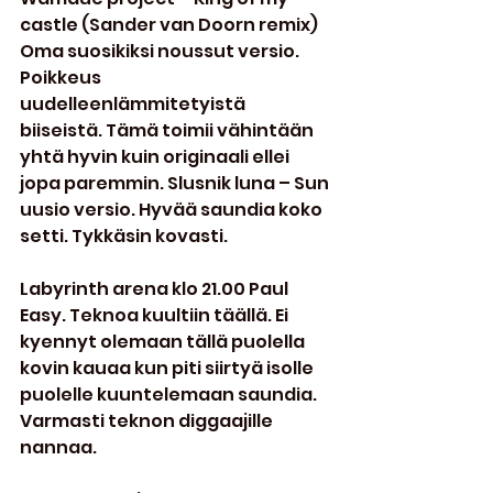
castle (Sander van Doorn remix) 
Oma suosikiksi noussut versio. 
Poikkeus 
uudelleenlämmitetyistä 
biiseistä. Tämä toimii vähintään 
yhtä hyvin kuin originaali ellei 
jopa paremmin. Slusnik luna – Sun 
uusio versio. Hyvää saundia koko 
setti. Tykkäsin kovasti.
Labyrinth arena klo 21.00 Paul 
Easy. Teknoa kuultiin täällä. Ei 
kyennyt olemaan tällä puolella 
kovin kauaa kun piti siirtyä isolle 
puolelle kuuntelemaan saundia. 
Varmasti teknon diggaajille 
nannaa.