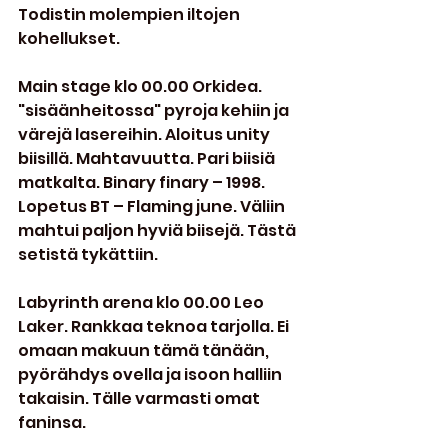
Todistin molempien iltojen 
kohellukset.
Main stage klo 00.00 Orkidea. 
"sisäänheitossa" pyroja kehiin ja 
värejä lasereihin. Aloitus unity 
biisillä. Mahtavuutta. Pari biisiä 
matkalta. Binary finary – 1998. 
Lopetus BT – Flaming june. Väliin 
mahtui paljon hyviä biisejä. Tästä 
setistä tykättiin.
Labyrinth arena klo 00.00 Leo 
Laker. Rankkaa teknoa tarjolla. Ei 
omaan makuun tämä tänään, 
pyörähdys ovella ja isoon halliin 
takaisin. Tälle varmasti omat 
faninsa.