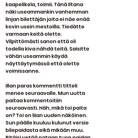
kaapelikela, toimii. Tänä iltana 
näki useammankin vanhemman 
linjan bilettäjän joita ei näe enää 
kovin usein mestoilla. Tiedätte 
varmaan keitä olette. 
Vilpittömästi sanon että oli 
todella kiva nähdä teitä. Saisitte 
vähän useammin käydä 
näyttäytymässä että olette 
voimissanne.
Illan paras kommentti titteli 
menee seuraavalle. Mun uutta 
paitaa kommentoitiin 
seuraavasti. Häh, mikä toi paita 
on? Toi on liian uuden näköinen. 
Sun päälle kuuluu kulunut versio 
bilepaidasta eikä mikään muu. 
Pitäisi vetää pataan tuon paidan 