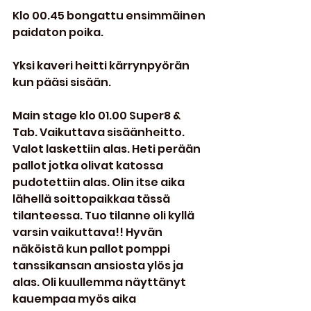
Klo 00.45 bongattu ensimmäinen 
paidaton poika.
Yksi kaveri heitti kärrynpyörän 
kun pääsi sisään.
Main stage klo 01.00 Super8 & 
Tab. Vaikuttava sisäänheitto. 
Valot laskettiin alas. Heti perään 
pallot jotka olivat katossa 
pudotettiin alas. Olin itse aika 
lähellä soittopaikkaa tässä 
tilanteessa. Tuo tilanne oli kyllä 
varsin vaikuttava!! Hyvän 
näköistä kun pallot pomppi 
tanssikansan ansiosta ylös ja 
alas. Oli kuullemma näyttänyt 
kauempaa myös aika 