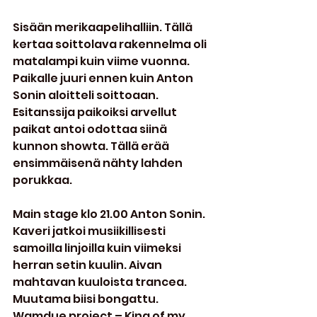
Sisään merikaapelihalliin. Tällä 
kertaa soittolava rakennelma oli 
matalampi kuin viime vuonna. 
Paikalle juuri ennen kuin Anton 
Sonin aloitteli soittoaan. 
Esitanssija paikoiksi arvellut 
paikat antoi odottaa siinä 
kunnon showta. Tällä erää 
ensimmäisenä nähty lahden 
porukkaa.
Main stage klo 21.00 Anton Sonin. 
Kaveri jatkoi musiikillisesti 
samoilla linjoilla kuin viimeksi 
herran setin kuulin. Aivan 
mahtavan kuuloista trancea. 
Muutama biisi bongattu. 
Wamdue project – King of my 