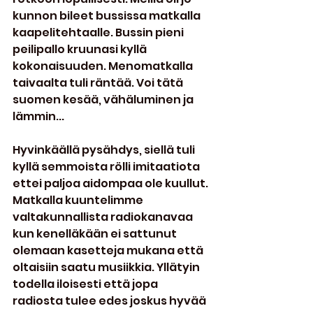
kunnon bileet bussissa matkalla 
kaapelitehtaalle. Bussin pieni 
peilipallo kruunasi kyllä 
kokonaisuuden. Menomatkalla 
taivaalta tuli räntää. Voi tätä 
suomen kesää, vähäluminen ja 
lämmin...
Hyvinkäällä pysähdys, siellä tuli 
kyllä semmoista rölli imitaatiota 
ettei paljoa aidompaa ole kuullut. 
Matkalla kuuntelimme 
valtakunnallista radiokanavaa 
kun kenelläkään ei sattunut 
olemaan kasetteja mukana että 
oltaisiin saatu musiikkia. Yllätyin 
todella iloisesti että jopa 
radiosta tulee edes joskus hyvää 