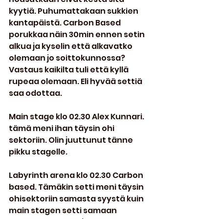
kyytiä. Puhumattakaan sukkien 
kantapäistä. Carbon Based 
porukkaa näin 30min ennen setin 
alkua ja kyselin että alkavatko 
olemaan jo soittokunnossa? 
Vastaus kaikilta tuli että kyllä 
rupeaa olemaan. Eli hyvää settiä 
saa odottaa.
Main stage klo 02.30 Alex Kunnari. 
tämä meni ihan täysin ohi 
sektoriin. Olin juuttunut tänne 
pikku stagelle.
Labyrinth arena klo 02.30 Carbon 
based. Tämäkin setti meni täysin 
ohisektoriin samasta syystä kuin 
main stagen setti samaan 