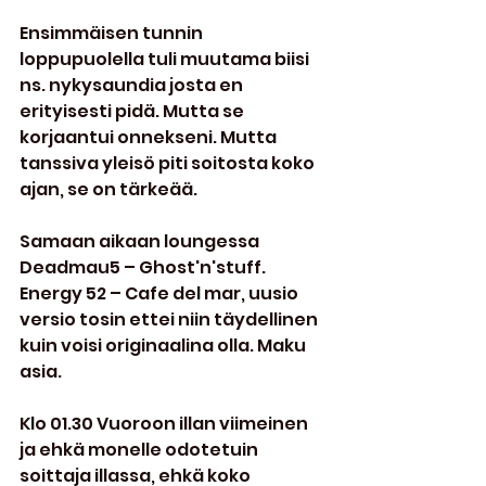
Ensimmäisen tunnin 
loppupuolella tuli muutama biisi 
ns. nykysaundia josta en 
erityisesti pidä. Mutta se 
korjaantui onnekseni. Mutta 
tanssiva yleisö piti soitosta koko 
ajan, se on tärkeää.
Samaan aikaan loungessa 
Deadmau5 – Ghost'n'stuff. 
Energy 52 – Cafe del mar, uusio 
versio tosin ettei niin täydellinen 
kuin voisi originaalina olla. Maku 
asia.
Klo 01.30 Vuoroon illan viimeinen 
ja ehkä monelle odotetuin 
soittaja illassa, ehkä koko 