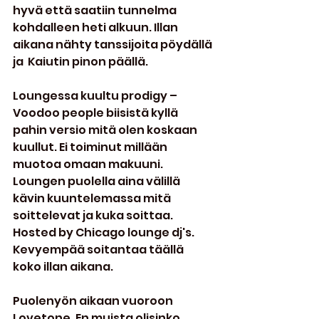
hyvä että saatiin tunnelma 
kohdalleen heti alkuun. Illan 
aikana nähty tanssijoita pöydällä 
ja  Kaiutin pinon päällä.
Loungessa kuultu prodigy – 
Voodoo people biisistä kyllä 
pahin versio mitä olen koskaan 
kuullut. Ei toiminut millään 
muotoa omaan makuuni. 
Loungen puolella aina välillä 
kävin kuuntelemassa mitä 
soittelevat ja kuka soittaa. 
Hosted by Chicago lounge dj's. 
Kevyempää soitantaa täällä 
koko illan aikana.
Puolenyön aikaan vuoroon 
Lovetone. En muista olisinko 