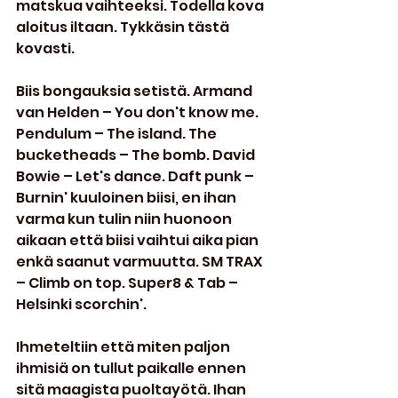
matskua vaihteeksi. Todella kova 
aloitus iltaan. Tykkäsin tästä 
kovasti.
Biis bongauksia setistä. Armand 
van Helden – You don't know me. 
Pendulum – The island. The 
bucketheads – The bomb. David 
Bowie – Let's dance. Daft punk – 
Burnin' kuuloinen biisi, en ihan 
varma kun tulin niin huonoon 
aikaan että biisi vaihtui aika pian 
enkä saanut varmuutta. SM TRAX 
– Climb on top. Super8 & Tab – 
Helsinki scorchin'.
Ihmeteltiin että miten paljon 
ihmisiä on tullut paikalle ennen 
sitä maagista puoltayötä. Ihan 