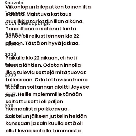
Kouvola
Viikonlopun bileputken toinen ilta 
Tampere
edessä. Maistuva kattaus 
musiikkia tarjottiin illan aikana. 
Muut bilekaupungit
Tänä iltana ei satanut lunta. 
Joensuu
Jonoa oli reilusti ennen klo 22 
aikaan. Tästä on hyvä jatkaa.
Kuopio
2008
Paikalle klo 22 aikaan, eli heti 
Espoo
alusta lähtien. Odotan innolla 
illan tulevia settejä mitä tuovat 
2009
tullessaan. Odotettavissa hieno 
Vaasa
ilta. Illan soitannan aloitti Jayvee 
& J7. Heille molemmille tänään 
2010
soitettu setti oli paljon 
2011
normaalista poikkeavaa. 
Soittelun jälkeen juttelin heidän 
2012
kanssaan ja sain kuulla että oli 
ollut kivaa soitella tämmöistä 