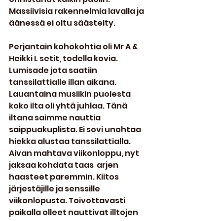
Massiivisia rakennelmia lavalla ja 
äänessä ei oltu säästelty.
Perjantain kohokohtia oli Mr A & 
Heikki L setit, todella kovia. 
Lumisade jota saatiin 
tanssilattialle illan aikana. 
Lauantaina musiikin puolesta 
koko ilta oli yhtä juhlaa. Tänä 
iltana saimme nauttia 
saippuakuplista. Ei sovi unohtaa 
hiekka alustaa tanssilattialla. 
Aivan mahtava viikonloppu, nyt 
jaksaa kohdata taas  arjen 
haasteet paremmin. Kiitos 
järjestäjille ja senssille 
viikonlopusta. Toivottavasti 
paikalla olleet nauttivat illtojen 