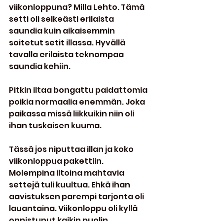
viikonloppuna? Milla Lehto. Tämä 
setti oli selkeästi erilaista 
saundia kuin aikaisemmin 
soitetut setit illassa. Hyvällä 
tavalla erilaista teknompaa 
saundia kehiin.
Pitkin iltaa bongattu paidattomia 
poikia normaalia enemmän. Joka 
paikassa missä liikkuikin niin oli 
ihan tuskaisen kuuma.
Tässä jos niputtaa illan ja koko 
viikonloppua pakettiin. 
Molempina iltoina mahtavia 
settejä tuli kuultua. Ehkä ihan 
aavistuksen parempi tarjonta oli 
lauantaina. Viikonloppu oli kyllä 
onnistunut kaikin puolin. 