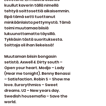
kuullut kaverin tällä nimellä 
tehtyä soittosettiä aikaisemmin. 
Eipä tämä setti tuottanut 
minkäänlaista pettymystä. Tämä 
toimi muutamaa biisiä 
lukuunottamatta täysillä. 
Tykkäsin tästä suorituksesta. 
Soittaja oli ihan liekeissä!
Muutaman biisin bongasin 
setistä. Axwell & Dirty south – 
Open your heart. Modjo – Lady 
(Hear me tonight). Benny Benassi 
– Satisfaction. Robin S – Show me 
love. Eurorythmics – Sweet 
dreams. U2 – New years day. 
Swedish housemafia – Save the 
world.