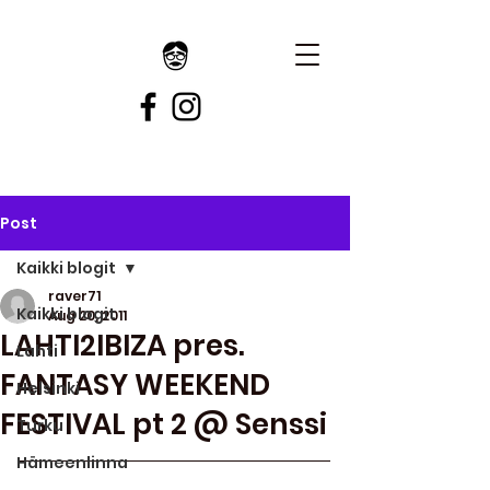
Post
Kaikki blogit
raver71
Kaikki blogit
Aug 20, 2011
LAHTI2IBIZA pres.
Lahti
FANTASY WEEKEND
Helsinki
FESTIVAL pt 2 @ Senssi
Turku
Hämeenlinna