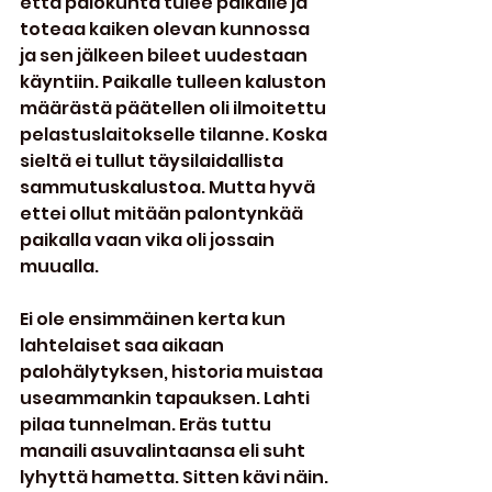
että palokunta tulee paikalle ja 
toteaa kaiken olevan kunnossa 
ja sen jälkeen bileet uudestaan 
käyntiin. Paikalle tulleen kaluston 
määrästä päätellen oli ilmoitettu 
pelastuslaitokselle tilanne. Koska 
sieltä ei tullut täysilaidallista 
sammutuskalustoa. Mutta hyvä 
ettei ollut mitään palontynkää 
paikalla vaan vika oli jossain 
muualla.
Ei ole ensimmäinen kerta kun 
lahtelaiset saa aikaan 
palohälytyksen, historia muistaa 
useammankin tapauksen. Lahti 
pilaa tunnelman. Eräs tuttu 
manaili asuvalintaansa eli suht 
lyhyttä hametta. Sitten kävi näin. 