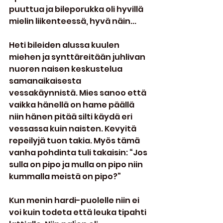
puuttua ja bileporukka oli hyvillä 
mielin liikenteessä, hyvä näin...
Heti bileiden alussa kuulen 
miehen ja synttäreitään juhlivan 
nuoren naisen keskustelua 
samanaikaisesta 
vessakäynnistä. Mies sanoo että 
vaikka hänellä on hame päällä 
niin hänen pitää silti käydä eri 
vessassa kuin naisten. Kevyitä 
repeilyjä tuon takia. Myös tämä 
vanha pohdinta tuli takaisin: “Jos 
sulla on pipo ja mulla on pipo niin 
kummalla meistä on pipo?”
Kun menin hardi-puolelle niin ei 
voi kuin todeta että leuka tipahti 