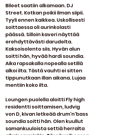
Bileet saatiin alkamaan. DJ 
Street. Kotkan poikii ilman siipii. 
Tyyli ennen kaikkea. Uskollisesti 
soittaessa oli aurinkolasti 
päässä. Silloin kaveri näyttää 
erehdyttävästi darudelta. 
Kaksoisolento siis. Hyvän alun 
soitti hän, hyvää hardi soundia. 
Aika rapsakalla nopealla setillä 
alkoi ilta. Tästä vauhti ei sitten 
tippunutkaan illan aikana. Lujaa 
mentiin koko ilta.
Loungen puolella aloitti Fly high 
residentti soittamisen, ludvig 
von D, kivan letkeää drum'n'bass 
soundia soitti hän. Olen kuullut 
samankuuloista settiä herralta 