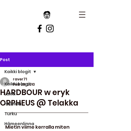
Post
Kaikki blogit
raver71
Kaikki blogit
Feb 20, 2010
HARDBOUR w eryk
Lahti
ORPHEUS @ Telakka
Helsinki
Turku
Hämeenlinna
Mietin viime kerralla miten 