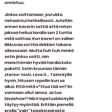
onnistuu.
Jinkso soittamaan, porukka 
riehaantui hetkellisesti. Juteltiin 
ennen kaverin settiä että miten 
jaksaa heilua lavalla sen 2 tuntia 
mitä soittaa. Kun kaveri on vallan 
liikkuvaa sorttia dekkien takana 
olleessaan. Mutta huh huh minkä 
setin jinkso soitti, niin 
mielettömän hyvää hardia koko 
paketti. Setin kruunasi tämän 
stereo-testi. Love it... Toimi kyllä 
hyvin, hitusen repeilin kun se 
alkoi. Että mitä v*ttua tää on? En 
varmaan ollut ainoa. Ja tuo 
lavashow!! Härö lopetusbiisi kyllä 
täytyy myöntää. Erittäin pienellä 
erolla "vain" toiseksi parasta 