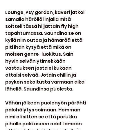
Lounge, Psy gordon, kaveri jatkoi 
samalla häröllä linjalla mitä 
soitteli tässä hiljattain fly high 
tapahtumassa. Saundina se on 
kyllä niin outoa ja hämärää että 
piti ihan kysyä että mikä on 
moisen genre-luokitus. Sain 
hyvin selvän ytimekkään 
vastauksen josta ei kukaan 
ottaisi selvää. Jotain chillin ja 
psyken sekoitusta varmaan aika 
lähellä. Saundinsa puolesta.
Vähän jälkeen puolenyön pärähti 
palohälytys soimaan. Homman 
nimi oli sitten se että porukka 
pihalle pakkaseen odottamaan 