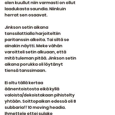
olen kuullut niin varmasti on ollut 
laadukasta saundia. Niinkuin 
herrat sen osaavat.
Jinkson setin aikana 
tanssilattialla harjoiteltiin 
paritanssin alkeita. Tai siltä se 
ainakin näytti. Meke vähän 
varoitteli setin alkuaan, että 
mitä tuleman pitää. Jinkson setin 
aikana porukka oli löytänyt 
tiensä tanssimaan.
Ei oltu tällä kertaa 
äänentoistosta eikä kyllä 
valoista/dekoistakaan pihistelty 
yhtään. Soittopaikan edessä oli 8 
subbaria!! 10 moving headia. 
Ihmettele ettei sulake 