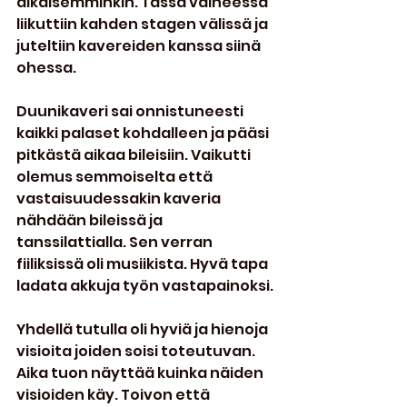
aikaisemminkin. Tässä vaiheessa 
liikuttiin kahden stagen välissä ja 
juteltiin kavereiden kanssa siinä 
ohessa.
Duunikaveri sai onnistuneesti 
kaikki palaset kohdalleen ja pääsi 
pitkästä aikaa bileisiin. Vaikutti 
olemus semmoiselta että 
vastaisuudessakin kaveria 
nähdään bileissä ja 
tanssilattialla. Sen verran 
fiiliksissä oli musiikista. Hyvä tapa 
ladata akkuja työn vastapainoksi.
Yhdellä tutulla oli hyviä ja hienoja 
visioita joiden soisi toteutuvan. 
Aika tuon näyttää kuinka näiden 
visioiden käy. Toivon että 