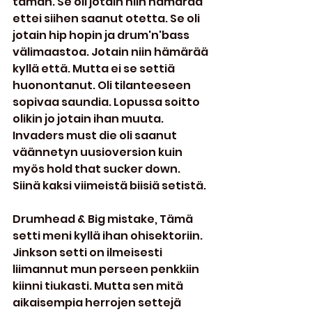
tämän. Se oli jotain niin hämärää 
ettei siihen saanut otetta. Se oli 
jotain hip hopin ja drum'n'bass 
välimaastoa. Jotain niin hämärää 
kyllä että. Mutta ei se settiä 
huonontanut. Oli tilanteeseen 
sopivaa saundia. Lopussa soitto 
olikin jo jotain ihan muuta. 
Invaders must die oli saanut 
väännetyn uusioversion kuin 
myös hold that sucker down. 
Siinä kaksi viimeistä biisiä setistä.
Drumhead & Big mistake, Tämä 
setti meni kyllä ihan ohisektoriin. 
Jinkson setti on ilmeisesti 
liimannut mun perseen penkkiin 
kiinni tiukasti. Mutta sen mitä 
aikaisempia herrojen settejä 