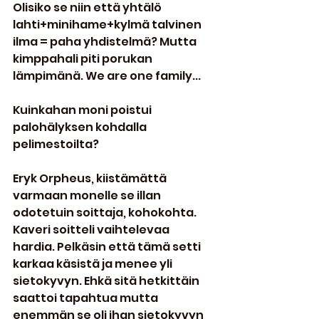
Olisiko se niin että yhtälö 
lahti+minihame+kylmä talvinen 
ilma = paha yhdistelmä? Mutta 
kimppahali piti porukan 
lämpimänä. We are one family...
Kuinkahan moni poistui 
palohälyksen kohdalla 
pelimestoilta?
Eryk Orpheus, kiistämättä 
varmaan monelle se illan 
odotetuin soittaja, kohokohta. 
Kaveri soitteli vaihtelevaa 
hardia. Pelkäsin että tämä setti 
karkaa käsistä ja menee yli 
sietokyvyn. Ehkä sitä hetkittäin 
saattoi tapahtua mutta 
enemmän se oli ihan sietokyvyn 