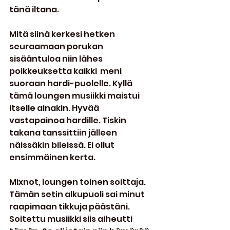
tänä iltana.
Mitä siinä kerkesi hetken 
seuraamaan porukan 
sisääntuloa niin lähes 
poikkeuksetta kaikki  meni 
suoraan hardi-puolelle. Kyllä 
tämä loungen musiikki maistui 
itselle ainakin. Hyvää 
vastapainoa hardille. Tiskin 
takana tanssittiin jälleen 
näissäkin bileissä. Ei ollut 
ensimmäinen kerta.
Mixnot, loungen toinen soittaja. 
Tämän setin alkupuoli sai minut 
raapimaan tikkuja päästäni. 
Soitettu musiikki siis aiheutti 