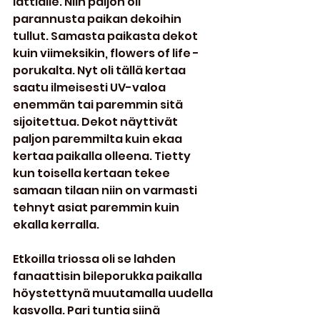
lattialle. Niin paljon oli 
parannusta paikan dekoihin 
tullut. Samasta paikasta dekot 
kuin viimeksikin, flowers of life -
porukalta. Nyt oli tällä kertaa 
saatu ilmeisesti UV-valoa 
enemmän tai paremmin sitä 
sijoitettua. Dekot näyttivät 
paljon paremmilta kuin ekaa 
kertaa paikalla olleena. Tietty 
kun toisella kertaan tekee 
samaan tilaan niin on varmasti 
tehnyt asiat paremmin kuin 
ekalla kerralla.
Etkoilla triossa oli se lahden 
fanaattisin bileporukka paikalla 
höystettynä muutamalla uudella 
kasvolla. Pari tuntia siinä 