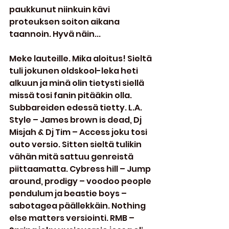
paukkunut niinkuin kävi 
proteuksen soiton aikana 
taannoin. Hyvä näin...
Meke lauteille. Mika aloitus! Sieltä 
tuli jokunen oldskool-leka heti 
alkuun ja minä olin tietysti siellä 
missä tosi fanin pitääkin olla. 
Subbareiden edessä tietty. L.A. 
Style – James brown is dead, Dj 
Misjah & Dj Tim – Access joku tosi 
outo versio. Sitten sieltä tulikin 
vähän mitä sattuu genreistä 
piittaamatta. Cybress hill – Jump 
around, prodigy – voodoo people 
pendulum ja beastie boys – 
sabotagea päällekkäin. Nothing 
else matters versiointi. RMB – 