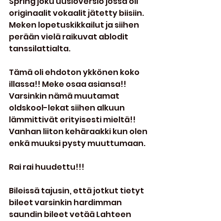
Spring joku uusioversio jossa oli 
originaalit vokaalit jätetty biisiin. 
Meken lopetuskikkailut ja siihen 
perään vielä raikuvat ablodit 
tanssilattialta.
Tämä oli ehdoton ykkönen koko 
illassa!! Meke osaa asiansa!! 
Varsinkin nämä muutamat 
oldskool-lekat siihen alkuun 
lämmittivät erityisesti mieltä!! 
Vanhan liiton kehäraakki kun olen 
enkä muuksi pysty muuttumaan.
Rai rai huudettu!!!
Bileissä tajusin, että jotkut tietyt 
bileet varsinkin hardimman 
saundin bileet vetää Lahteen 