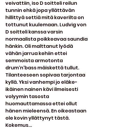
veivattiin, iso D soitteli reilun 
tunnin ehkä jopa yllättävän 
hillittyä settiä mitä kaverilta on 
tottunut kuulemaan. Ludvig von 
D soitteli kanssa varsin 
normaalista poikkeavaa saundia 
hänkin. Oli malttanut lyödä 
vähän jarrua kehiin ettei 
semmoista armotonta 
drum'n'bass mäiskettä tullut. 
Tilanteeseen sopivaa tarjontaa 
kyllä. Yksi vanhempi jo eläke-
ikäinen nainen kävi ilmeisesti 
volyymin tasosta 
huomauttamassa ettei ollut 
hänen mieleensä. En oikeastaan 
ole kovin yllättynyt tästä. 
Kokemus...