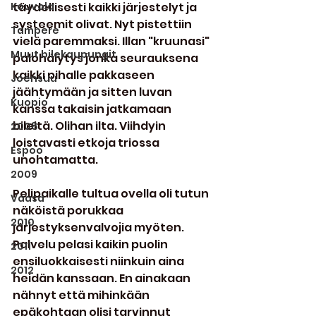
Kouvola
täydellisesti kaikki järjestelyt ja 
systeemit olivat. Nyt pistettiin 
Tampere
vielä paremmaksi. Illan "kruunasi" 
Muut bilekaupungit
palohälytys jonka seurauksena 
kaikki pihalle pakkaseen 
Joensuu
jäähtymään ja sitten luvan 
Kuopio
kanssa takaisin jatkamaan 
bileitä. Olihan ilta. Viihdyin 
2008
loistavasti etkoja triossa 
Espoo
unohtamatta.
2009
Pelipaikalle tultua ovella oli tutun 
Vaasa
näköistä porukkaa 
2010
järjestyksenvalvojia myöten. 
Palvelu pelasi kaikin puolin 
2011
ensiluokkaisesti niinkuin aina 
2012
heidän kanssaan. En ainakaan 
nähnyt että mihinkään 
epäkohtaan olisi tarvinnut 