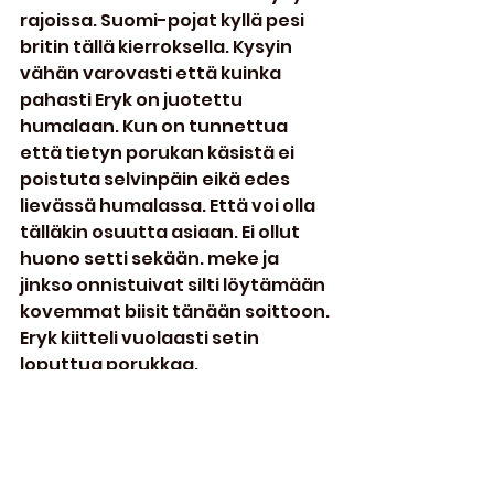
rajoissa. Suomi-pojat kyllä pesi 
britin tällä kierroksella. Kysyin 
vähän varovasti että kuinka 
pahasti Eryk on juotettu 
humalaan. Kun on tunnettua 
että tietyn porukan käsistä ei 
poistuta selvinpäin eikä edes 
lievässä humalassa. Että voi olla 
tälläkin osuutta asiaan. Ei ollut 
huono setti sekään. meke ja 
jinkso onnistuivat silti löytämään 
kovemmat biisit tänään soittoon. 
Eryk kiitteli vuolaasti setin 
loputtua porukkaa.
Lounge, E-524. Viimeinen soittaja 
tällä puolella. Sen vähän mitä 
kerkesin kuulemaan tätä niin 