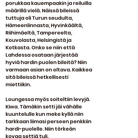
porukkaa kauempaakin ja reiluilla 
määrillä vielä. Näissä bileissä 
tuttuja oli Turun seudulta, 
Hämeenlinnasta, Hyvinkäältä, 
Riihimäeltä, Tampereelta, 
Kouvolasta, Helsingistä ja 
Kotkasta. Onko se niin että 
Lahdessa osataan järjestää 
hyviä hardin puolen bileitä? Niin 
varmaan asian on oltava. Kaikkea 
sitä bileissä hetkellisesti 
miettiikin.
Loungessa myös soiteltiin levyjä. 
Kiwa. Tämäkin setti jäi vähälle 
kuuntelulle kun meke kyllä niin 
tarkkaan liimasi perseen penkkiin 
hardi-puolelle. Niin törkeän 
kovaa settiä tuli. 