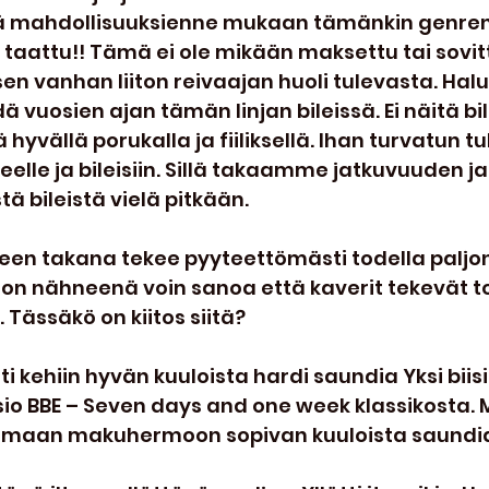
 mahdollisuuksienne mukaan tämänkin genren 
 taattu!! Tämä ei ole mikään maksettu tai sovittu
en vanhan liiton reivaajan huoli tulevasta. Halua
ä vuosien ajan tämän linjan bileissä. Ei näitä bil
ä hyvällä porukalla ja fiiliksellä. Ihan turvatun 
kkeelle ja bileisiin. Sillä takaamme jatkuvuuden
ä bileistä vielä pitkään.
en takana tekee pyyteettömästi todella paljon
on nähneenä voin sanoa että kaverit tekevät to
 Tässäkö on kiitos siitä?
ti kehiin hyvän kuuloista hardi saundia Yksi biis
rsio BBE – Seven days and one week klassikosta.
in omaan makuhermoon sopivan kuuloista saundia