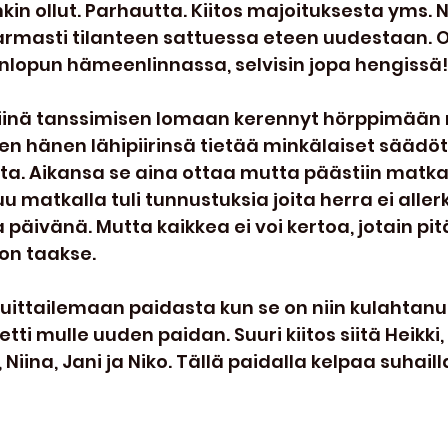
in ollut. Parhautta. Kiitos majoituksesta yms. N
rmasti tilanteen sattuessa eteen uudestaan. Oti
konlopun hämeenlinnassa, selvisin jopa hengissä!
n siinä tanssimisen lomaan kerennyt hörppimään 
en hänen lähipiirinsä tietää minkälaiset säädöt 
ta. Aikansa se aina ottaa mutta päästiin matka
luu matkalla tuli tunnustuksia joita herra ei allerk
äivänä. Mutta kaikkea ei voi kertoa, jotain pit
on taakse.
kuittailemaan paidasta kun se on niin kulahtanut
ti mulle uuden paidan. Suuri kiitos siitä Heikki, 
e, Niina, Jani ja Niko. Tällä paidalla kelpaa suhaill