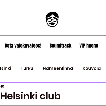
Osta valokuvateos!
Soundtrack
VIP-huone
lsinki
Turku
Hämeenlinna
Kouvola
010
Joensuu
Kuopio
2008
Espoo
2009
Helsinki club