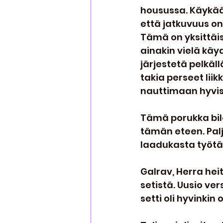
housussa. Käykää
että jatkuvuus on
Tämä on yksittäis
ainakin vielä käyd
järjestetä pelkäll
takia perseet lii
nauttimaan hyvist
Tämä porukka bile
tämän eteen. Palj
laadukasta työtä.
Galrav, Herra heit
setistä. Uusio ve
setti oli hyvink