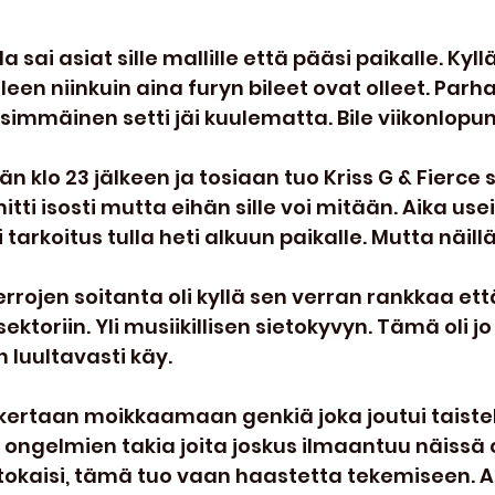
la sai asiat sille mallille että pääsi paikalle. Kyll
lleen niinkuin aina furyn bileet ovat olleet. Parhau
immäinen setti jäi kuulematta. Bile viikonlopun 
n klo 23 jälkeen ja tosiaan tuo Kriss G & Fierce se
ti isosti mutta eihän sille voi mitään. Aika usei
i tarkoitus tulla heti alkuun paikalle. Mutta näi
 herrojen soitanta oli kyllä sen verran rankkaa et
ktoriin. Yli musiikillisen sietokyvyn. Tämä oli 
 luultavasti käy.
läkertaan moikkaamaan genkiä joka joutui taist
 ongelmien takia joita joskus ilmaantuu näissä o
 tokaisi, tämä tuo vaan haastetta tekemiseen. A