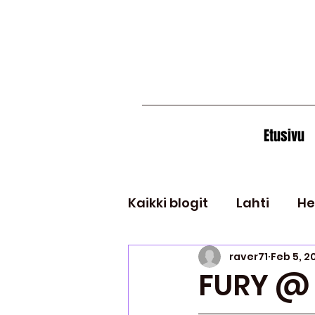
Etusivu
Kaikki blogit
Lahti
He
raver71
Feb 5, 2
Muut bilekaupungit
FURY @ 