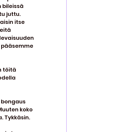
bileissä 
 juttu. 
isin itse 
eitä 
tulevaisuuden 
 ja pääsemme 
 töitä 
della 
i bongaus 
 Muuten koko 
. Tykkäsin.