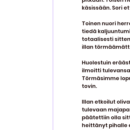
käsissään. Sori et
Toinen nuori herr
tiedä kaljuuntum
totaalisesti sit
illan törmäämättä
Huolestuin erääst
ilmoitti tulevans
Törmäsimme lopult
tovin.
Illan etkoilut oli
tulevaan majapai
päätettiin olla si
heittänyt pihalle 