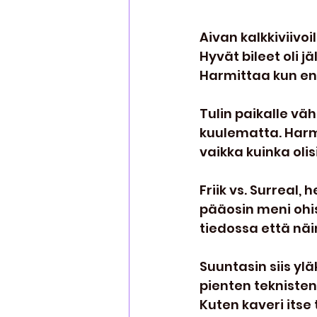
2011
2012
Aivan kalkkiviivoil
Hyvät bileet oli jä
Harmittaa kun ens
Tulin paikalle vähä
kuulematta. Harmit
vaikka kuinka olis
Friik vs. Surreal,
pääosin meni ohise
tiedossa että näin
Suuntasin siis y
pienten teknisten
Kuten kaveri itse