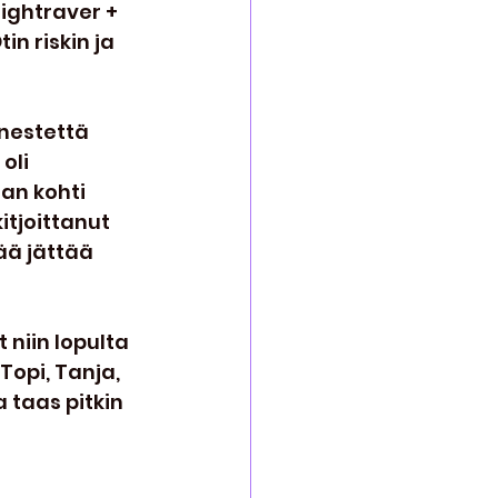
ightraver + 
n riskin ja 
nestettä 
oli 
an kohti 
itjoittanut 
ää jättää 
 niin lopulta 
Topi, Tanja, 
a taas pitkin 