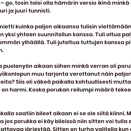
– go, tosin taisi olla hämärin versio ikinä minkä 
uri ja juuri tunnisti.
mietti kuinka paljon aikaansa tulisin viettämää
n yksi yhteen suunnitellun kanssa. Tuli oltua pal
mmän ylhäällä. Tuli juteltua tuttujen kanssa pit
n.
a puolenyön aikaan siihen minkä verran oli por
o viikonlopun muu tarjonta verottanut näin paljo
ta? Siis oli väkeä paikalla kohtuullisesti mutta
sä on harmi. Koska porukan reilumpi määrä tek
kalla saatiin bileet aikaan ei se ole siitä kiinni. 
 jos porukka ei käy bileissä niin sitten voi tulla 
nattavaa järjestää. Sitten on turha valitella kun 