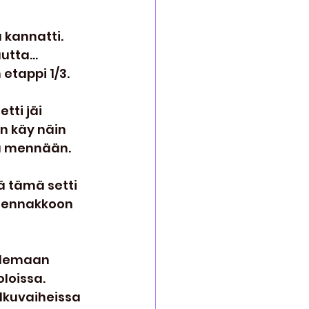
ä kannatti. 
tta... 
etappi 1/3.
tti jäi 
n käy näin 
llä mennään.
tä tämä setti 
jo ennakkoon 
elemaan 
loissa. 
lkuvaiheissa 