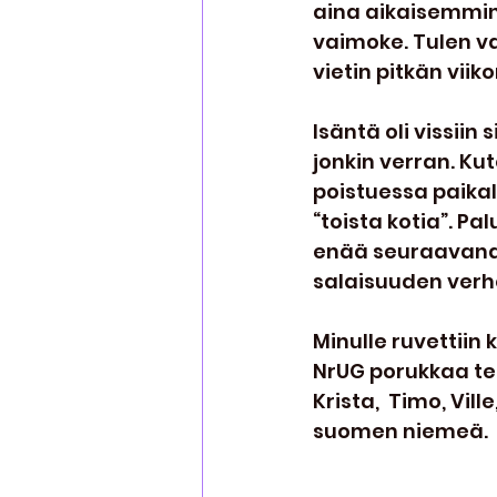
aina aikaisemmink
vaimoke. Tulen va
vietin pitkän vii
Isäntä oli vissii
jonkin verran. Kut
poistuessa paikal
“toista kotia”. Pa
enää seuraavana p
salaisuuden verh
Minulle ruvettiin 
NrUG porukkaa teet
Krista,  Timo, Vill
suomen niemeä.