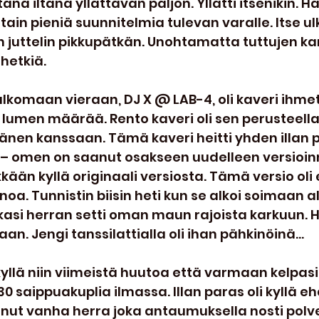
tänä iltana yllättävän paljon. Yllätti itsenikin. H
jotain pieniä suunnitelmia tulevan varalle. Itse 
 juttelin pikkupätkän. Unohtamatta tuttujen ka
uhetkiä.
 ulkomaan vieraan, DJ X @ LAB-4, oli kaveri ihmet
lumen määrää. Rento kaveri oli sen perusteella
änen kanssaan. Tämä kaveri heitti yhden illan 
y – omen on saanut osakseen uudelleen versioinn
än kyllä originaali versiosta. Tämä versio oli er
oa. Tunnistin biisin heti kun se alkoi soimaan al
rkasi herran setti oman maun rajoista karkuun. He
aan. Jengi tanssilattialla oli ihan pähkinöinä...
 kyllä niin viimeistä huutoa että varmaan kelpasi 
30 saippuakuplia ilmassa. Illan paras oli kyllä e
t vanha herra joka antaumuksella nosti polvea 