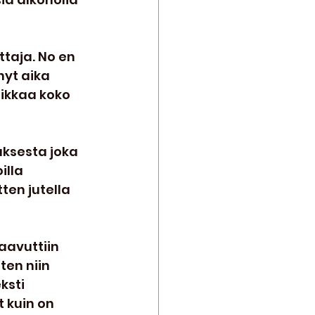
taja. No en 
yt aika 
ikkaa koko 
ksesta joka 
lla 
ten jutella 
aavuttiin 
en niin 
ksti 
t kuin on 