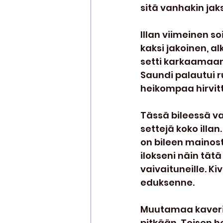
sitä vanhakin ja
Illan viimeinen so
kaksi jakoinen, a
setti karkaamaan 
Saundi palautui ru
heikompaa hirvitt
Tässä bileessä va
settejä koko illan
on bileen mainos
ilokseni näin tät
vaivaituneille. Ki
eduksenne.
Muutamaa kaveria 
pitkään. Toisen h