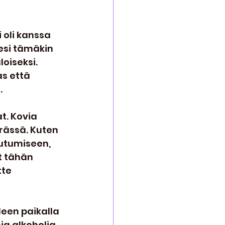
 oli kanssa 
esi tämäkin 
oiseksi. 
as että 
.
t. Kovia 
ärässä. Kuten 
utumiseen, 
t tähän 
te 
een paikalla 
ia alkoholia 