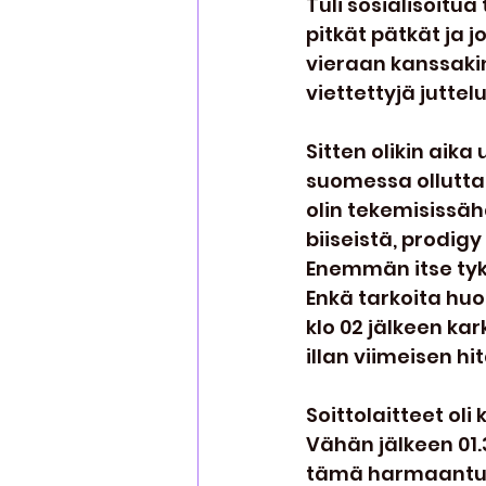
Tuli sosialisoitua 
pitkät pätkät ja 
vieraan kanssakin
viettettyjä juttel
Sitten olikin aika
suomessa ollutta 
olin tekemisissäh
biiseistä, prodig
Enemmän itse tykkä
Enkä tarkoita huon
klo 02 jälkeen ka
illan viimeisen hit
Soittolaitteet oli
Vähän jälkeen 01.
tämä harmaantunu