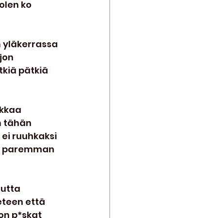
olen ko 
n yläkerrassa 
jon 
kiä pätkiä 
ukkaa 
n tähän 
 ei ruuhkaksi 
ee paremman 
Mutta 
eteen että 
on p*skat 