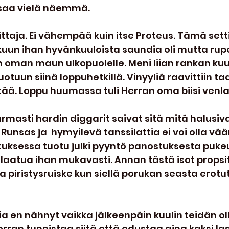
ksaa vielä näemmä.
ittaja. Ei vähempää kuin itse Proteus. Tämä setti
lkuun ihan hyvänkuuloista saundia oli mutta rup
oman maun ulkopuolelle. Meni liian rankan kuul
otuun siinä loppuhetkillä. Vinyyliä raavittiin ta
ää. Loppu huumassa tuli Herran oma biisi venla
rmasti hardin diggarit saivat sitä mitä halusiva
. Runsas ja  hymyilevä tanssilattia ei voi olla vä
tuksessa tuotu julki pyyntö panostuksesta puke
ä laatua ihan mukavasti. Annan tästä isot propsi
va piristysruiske kun siellä porukan seasta erotut
en nähnyt vaikka jälkeenpäin kuulin teidän oll
erran tunnistaa siitä että edustaa aina kaksi las