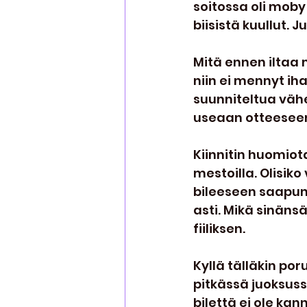
soitossa oli moby 
biisistä kuullut. Ju
Mitä ennen iltaa 
niin ei mennyt iha
suunniteltua vähe
useaan otteesee
Kiinnitin huomiot
mestoilla. Olisik
bileeseen saapunei
asti. Mikä sinän
fiiliksen.
Kyllä tälläkin poru
pitkässä juoksussa
bilettä ei ole kan