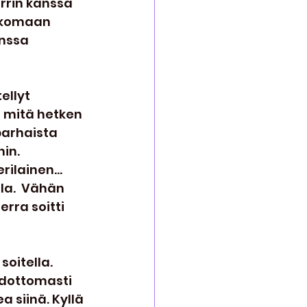
arrin kanssa 
ulkomaan 
nssa 
ellyt 
 mitä hetken 
parhaista 
in. 
ilainen... 
la.  Vähän 
rra soitti 
soitella. 
hdottomasti 
siinä. Kyllä 