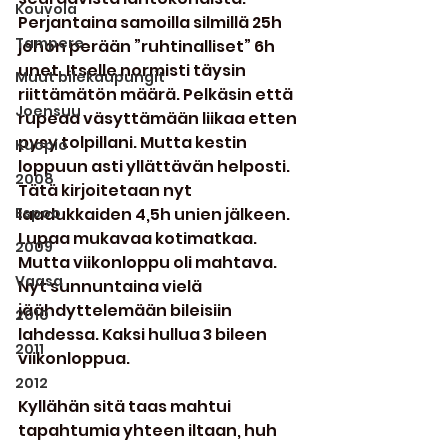
Kouvola
Perjantaina samoilla silmillä 25h 
Tampere
johon perään ”ruhtinalliset” 6h 
unet. Itselle normisti täysin 
Muut bilekaupungit
riittämätön määrä. Pelkäsin että 
Joensuu
rupeaa väsyttämään liikaa etten 
pysy tolpillani. Mutta kestin 
Kuopio
loppuun asti yllättävän helposti. 
2008
Tätä kirjoitetaan nyt 
Espoo
laadukkaiden 4,5h unien jälkeen. 
Lupaa mukavaa kotimatkaa. 
2009
Mutta viikonloppu oli mahtava. 
Vaasa
Nyt sunnuntaina vielä 
jäähdyttelemään bileisiin 
2010
lahdessa. Kaksi hullua 3 bileen 
2011
viikonloppua.
2012
Kyllähän sitä taas mahtui 
tapahtumia yhteen iltaan, huh 