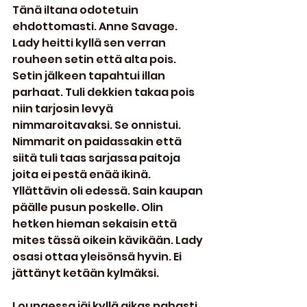
Tänä iltana odotetuin 
ehdottomasti. Anne Savage. 
Lady heitti kyllä sen verran 
rouheen setin että alta pois. 
Setin jälkeen tapahtui illan 
parhaat. Tuli dekkien takaa pois 
niin tarjosin levyä 
nimmaroitavaksi. Se onnistui. 
Nimmarit on paidassakin että 
siitä tuli taas sarjassa paitoja 
joita ei pestä enää ikinä. 
Yllättävin oli edessä. Sain kaupan 
päälle pusun poskelle. Olin 
hetken hieman sekaisin että 
mites tässä oikein kävikään. Lady 
osasi ottaa yleisönsä hyvin. Ei 
jättänyt ketään kylmäksi.
Loungessa jäi kyllä aikas pahasti 