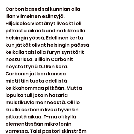
Carbon based sai kunnian olla 
illan viimeinen esiintyjä. 
Hiljaiseloa viettänyt liveakti oli 
pitkästä aikaa bändinä liikkeellä 
helsingin yössä. Edellinen kerta 
kun jätkät olivat helsingin päässä 
keikalla taisi olla furyn synttärit 
nosturissa. Sillloin Carbonit 
höystettynä DJ Rxn kera. 
Carbonin jätkien kanssa 
mietittiin tuota edellistä 
keikkahommaa pitkään. Mutta 
lopulta tuli jotain hataria 
muistikuvia menneestä. Oli ilo 
kuulla carbonin liveä hyvinkin 
pitkästä aikaa. T-mu oli kyllä 
elementissään mikrofonin 
varressa. Taisi pastori skinström 