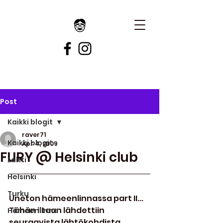
Post
Kaikki blogit
raver71
Kaikki blogit
Apr 4, 2009
FURY @ Helsinki club
Lahti
Helsinki
Turku
Uneton hämeenlinnassa part II... 
Tähän iltaan lähdettiin 
Hämeenlinna
seuraavista lähtökohdista. 