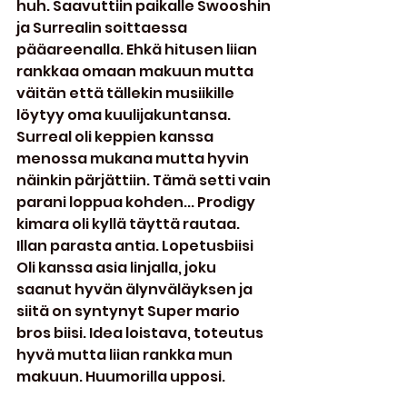
huh. Saavuttiin paikalle Swooshin 
ja Surrealin soittaessa 
pääareenalla. Ehkä hitusen liian 
rankkaa omaan makuun mutta 
väitän että tällekin musiikille 
löytyy oma kuulijakuntansa. 
Surreal oli keppien kanssa 
menossa mukana mutta hyvin 
näinkin pärjättiin. Tämä setti vain 
parani loppua kohden... Prodigy 
kimara oli kyllä täyttä rautaa. 
Illan parasta antia. Lopetusbiisi 
Oli kanssa asia linjalla, joku 
saanut hyvän älynväläyksen ja 
siitä on syntynyt Super mario 
bros biisi. Idea loistava, toteutus 
hyvä mutta liian rankka mun 
makuun. Huumorilla upposi.