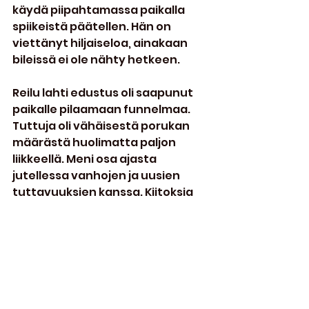
käydä piipahtamassa paikalla 
spiikeistä päätellen. Hän on 
viettänyt hiljaiseloa, ainakaan 
bileissä ei ole nähty hetkeen.
Reilu lahti edustus oli saapunut 
paikalle pilaamaan funnelmaa. 
Tuttuja oli vähäisestä porukan 
määrästä huolimatta paljon 
liikkeellä. Meni osa ajasta 
jutellessa vanhojen ja uusien 
tuttavuuksien kanssa. Kiitoksia 
juttu tuokioista.
Lahti pilaa tunnelman...