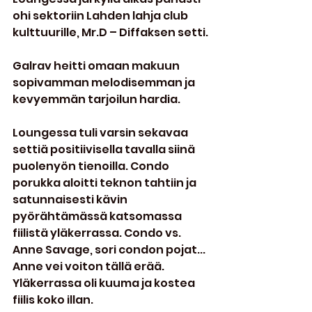
ohi sektoriin Lahden lahja club 
kulttuurille, Mr.D – Diffaksen setti.
Galrav heitti omaan makuun 
sopivamman melodisemman ja 
kevyemmän tarjoilun hardia.
Loungessa tuli varsin sekavaa 
settiä positiivisella tavalla siinä 
puolenyön tienoilla. Condo 
porukka aloitti teknon tahtiin ja 
satunnaisesti kävin 
pyörähtämässä katsomassa 
fiilistä yläkerrassa. Condo vs. 
Anne Savage, sori condon pojat... 
Anne vei voiton tällä erää. 
Yläkerrassa oli kuuma ja kostea 
fiilis koko illan.