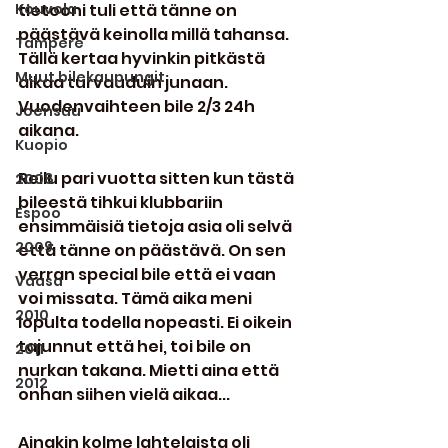
Kouvola
tietooni tuli että tänne on 
päästävä keinolla millä tahansa. 
Tampere
Tällä kertaa hyvinkin pitkästä 
Muut bilekaupungit
aikaa turvauduin junaan. 
Vuodenvaihteen bile 2/3 24h 
Joensuu
aikana.
Kuopio
Reilu pari vuotta sitten kun tästä 
2008
bileestä tihkui klubbariin 
Espoo
ensimmäisiä tietoja asia oli selvä 
2009
että tänne on päästävä. On sen 
verran special bile että ei vaan 
Vaasa
voi missata. Tämä aika meni 
2010
lopulta todella nopeasti. Ei oikein 
tajunnut että hei, toi bile on 
2011
nurkan takana. Mietti aina että 
2012
onhan siihen vielä aikaa...
Ainakin kolme lahtelaista oli 