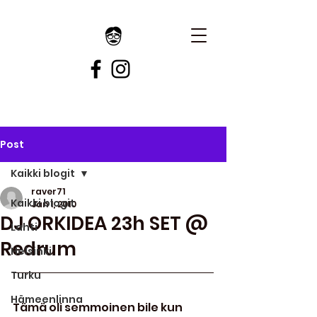
Post
Kaikki blogit
raver71
Kaikki blogit
Jan 1, 2010
DJ ORKIDEA 23h SET @
Lahti
Redrum
Helsinki
Turku
Hämeenlinna
Tämä oli semmoinen bile kun 