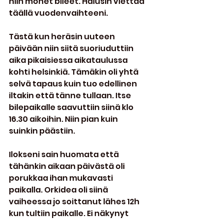
niin monet bileet. Halusin viettää 
täällä vuodenvaihteeni.
Tästä kun heräsin uuteen 
päivään niin siitä suoriuduttiin 
aika pikaisiessa aikataulussa 
kohti helsinkiä. Tämäkin oli yhtä 
selvä tapaus kuin tuo edellinen 
iltakin että tänne tullaan. Itse 
bilepaikalle saavuttiin siinä klo 
16.30 aikoihin. Niin pian kuin 
suinkin päästiin.
Ilokseni sain huomata että 
tähänkin aikaan päivästä oli 
porukkaa ihan mukavasti 
paikalla. Orkidea oli siinä 
vaiheessa jo soittanut lähes 12h 
kun tultiin paikalle. Ei näkynyt 