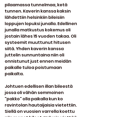
pilaamassa tunnelmaa, ketä 
tunnen. Kaverin kanssa kaksin 
lähdettiin helsinkiin bileisiin 
loppujen lopuksi junalla. Edellinen 
junalla matkustus kokemus oli 
jostain lähes 15 vuoden takaa. Oli 
systeemit muuttunut hitusen 
siitä. Yhden kaverin kanssa 
juttelin sunnuntaina niin oli 
onnistunut just ennen meidän 
paikalle tuloa poistumaan 
paikalta.
Johtuen edellisen illan bileestä 
jossa oli vähän semmoinen 
"pakko" olla paikalla kun ko 
ravintolan hautaijaisia vietettiin. 
Siellä on vuosien varrella koettu 