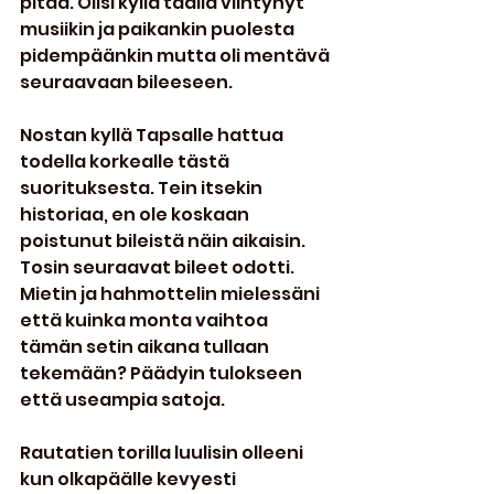
pitää. Olisi kyllä täällä viihtynyt 
musiikin ja paikankin puolesta 
pidempäänkin mutta oli mentävä 
seuraavaan bileeseen.
Nostan kyllä Tapsalle hattua 
todella korkealle tästä 
suorituksesta. Tein itsekin 
historiaa, en ole koskaan 
poistunut bileistä näin aikaisin. 
Tosin seuraavat bileet odotti. 
Mietin ja hahmottelin mielessäni 
että kuinka monta vaihtoa 
tämän setin aikana tullaan 
tekemään? Päädyin tulokseen 
että useampia satoja.
Rautatien torilla luulisin olleeni 
kun olkapäälle kevyesti 