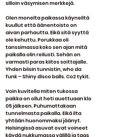
silloin väsymisen merkkejä.
Olen monelta paikassa käyneiltä 
kuullut että äänentoisto on 
aivan parhautta. Eikä sitä syyttä 
ole kehuttu. Porukkaa oli 
tanssimassa koko sen ajan mitä 
paikalla olin reilusti. Sehän on 
varmasti paras kiitos soittajalle. 
Yhden biisin tunnistin, who da 
funk – Shiny disco balls. Co2 tykit.
Voin kuvitella miten tukossa 
paikka on ollut heti auettuaan klo 
05 jälkeen. Puhumattakaan 
tunnelmasta paikalla. Eikä ilta 
yhtään huonommaksi jäänyt. 
Helsingissä asuvat ovat voineet 
käydä nukkumassa välillä ja taas 