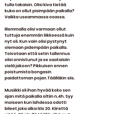
tulla takaisin. Olisi kiva tietää 
kuka on ollut pisimpään paikalla? 
Vaikka useammassa osassa.
Illemmalla olisi varmaan ollut 
tuttuja enemmän liikkeessä kuin 
nyt oli. Kun vain olisi pystynyt 
olemaan pidempään paikalla. 
Toivotaan että setin tallennus 
olisi onnistunut ja se saataisiin 
vielä jakoon? Pikkuisen ennen 
poistumista bongasin 
paidattoman pojan.Täälläkin siis.
Musiikki oli ihan hyvää koko sen 
ajan mitä paikalla oltiin n.4h. Syy 
moiseen kun lahdessa odotti 
bileet joka alkoi klo 20. Kiirettä 