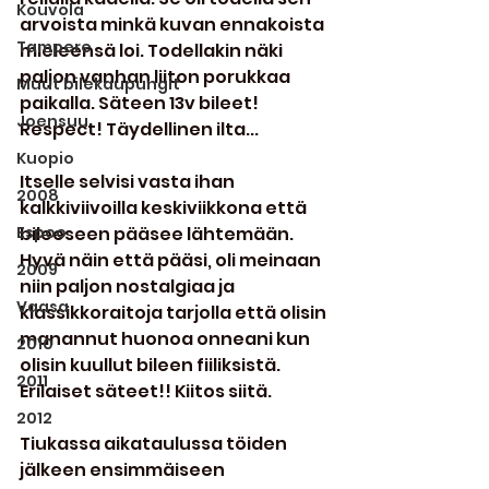
Kouvola
arvoista minkä kuvan ennakoista 
Tampere
mieleensä loi. Todellakin näki 
paljon vanhan liiton porukkaa 
Muut bilekaupungit
paikalla. Säteen 13v bileet! 
Joensuu
Respect! Täydellinen ilta...
Kuopio
Itselle selvisi vasta ihan 
2008
kalkkiviivoilla keskiviikkona että 
Espoo
bileeseen pääsee lähtemään. 
Hyvä näin että pääsi, oli meinaan 
2009
niin paljon nostalgiaa ja 
Vaasa
klassikkoraitoja tarjolla että olisin 
manannut huonoa onneani kun 
2010
olisin kuullut bileen fiiliksistä. 
2011
Erilaiset säteet!! Kiitos siitä.
2012
Tiukassa aikataulussa töiden 
jälkeen ensimmäiseen 