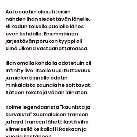
Auto saatiin olosuhteisiin 
nähden ihan siedettävän lähelle. 
Eli kadun toiselle puolelle lähes 
oven kohdalle. Ensimmäinen 
järjestävän porukan tyyppi oli 
siinä ulkona vastaanottamassa. .
Illan omalla kohdalla odotetuin oli 
Infinity live. Itselle uusi tuttavuus 
ja mielenkiinnolla odotin 
minkälaista saundia he soittavat. 
Säteen tekstejä vähän lainaten.
Kolme legendaarista "kaunista ja 
karvaista" Suomalaisen trancen 
ja hard trancen lähettilästä viho 
viimeisellä keikalla!!! Raskaan ja 
vuosia kestäneen 