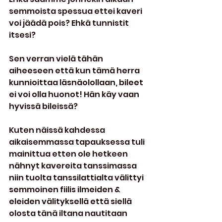
semmoista spessua ettei kaveri 
voi jäädä pois? Ehkä tunnistit 
itsesi?
Sen verran vielä tähän 
aiheeseen että kun tämä herra 
kunnioittaa läsnäolollaan, bileet 
ei voi olla huonot! Hän käy vaan 
hyvissä bileissä?
Kuten näissä kahdessa 
aikaisemmassa tapauksessa tuli 
mainittua etten ole hetkeen 
nähnyt kavereita tanssimassa 
niin tuolta tanssilattialta välittyi 
semmoinen fiilis ilmeiden & 
eleiden välityksellä että siellä 
olosta tänä iltana nautitaan 