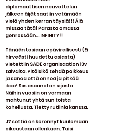
diplomaattisen neuvottelun 
jälkeen äijät saatiin vetämään 
vielä yhden kerran täysiä!!! Älä 
missaa tätä! Parasta omassa 
genressään... INFINITY!!
Tänään tosiaan epävirallisesti (Ei 
hirveästi huudettu asiasta) 
vietettiin SÄDE organisaation 13v 
taivalta. Pitäisikö tehdä poikkeus 
ja sanoa että onnea ja pitkää 
ikää! Siis osaanoton sijasta. 
Näihin vuosiin on varmaan 
mahtunut yhtä sun toista 
kohellusta. Tietty rutiinia kanssa.
J7 settiä en kerennyt kuulemaan 
oikeastaan ollenkaan. Taisi 