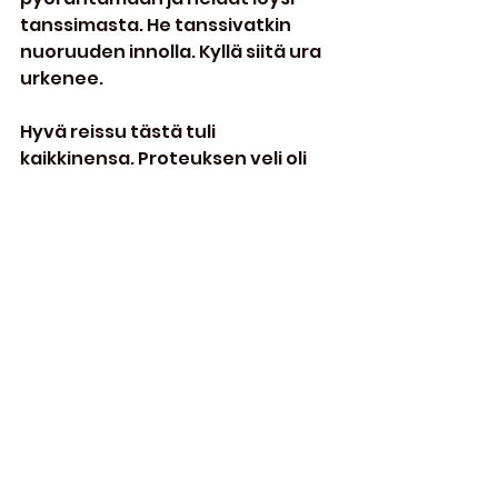
tanssimasta. He tanssivatkin 
nuoruuden innolla. Kyllä siitä ura 
urkenee.
Hyvä reissu tästä tuli 
kaikkinensa. Proteuksen veli oli 
kunnioittamassa läsnäolollaan. 
Oli paikalla runsas lahti edustus. 
Pitkään bileistä pois ollut herra 
aasi tuli nähtyä ja todistin pienen 
leikkausoperaation johon herra 
aasi joutui. Mutta aasin 
parhaaksi tämäkin tehdään. Kun 
saikku loppuu niin eikön hra aasi 
palaa taas bileisiin takaisin 
entistä ehompana.
Porukkaa olisi voinut olla 