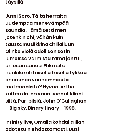
täysillä.
Jussi Soro. Tältä herralta 
uudempaa menevämpää 
saundia. Tämä setti meni 
jotenkin ohi, vähän kuin 
taustamusiikkina chillailuun. 
Olinko vielä edellisen setin 
lumoissa vai mistä tämä johtui, 
en osaa sanoa. Ehkä sitä 
henkilökohtaisella tasolla tykkää 
enemmän vanhemmasta 
materiaalista? Hyvää settiä 
kuitenkin, en vaan saanut kiinni 
siitä. Pari biisiä, John O'Callaghan 
– Big sky, Binary finary – 1998.
Infinity live, Omalla kohdalla illan 
odotetuin ehdottomasti. Uusi 