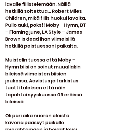
lavalle fiilistelemään. Näillä 
hetkillä soitettua... Robert Miles – 
Children, mikä fiilis huokui lavalta. 
Pullo auki, poks!! Moby – Hymn, BT 
– Flaming june, LA Style – James 
Brown is dead ihan viimeisillä 
hetkillä poistuessani paikalta.
Muistelin tuossa että Moby – 
Hymn biisi on soinut muuallakin 
bileissä viimeisten biisien 
joukossa. Aavistus ja tarkistus 
tuotti tuloksen että näin 
tapahtui syyskuussa 09 eräissä 
bileissä.
Oli pari aika nuoren oloista 
kaveria päässyt paikalle 
pyörähtämään ja heidät löysi 