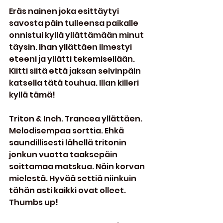
Eräs nainen joka esittäytyi 
savosta päin tulleensa paikalle 
onnistui kyllä yllättämään minut  
täysin. Ihan yllättäen ilmestyi 
eteeni ja yllätti tekemisellään. 
Kiitti siitä että jaksan selvinpäin 
katsella tätä touhua. Illan killeri 
kyllä tämä!
Triton & Inch. Trancea yllättäen. 
Melodisempaa sorttia. Ehkä 
saundillisesti lähellä tritonin 
jonkun vuotta taaksepäin 
soittamaa matskua. Näin korvan 
mielestä. Hyvää settiä niinkuin 
tähän asti kaikki ovat olleet. 
Thumbs up!