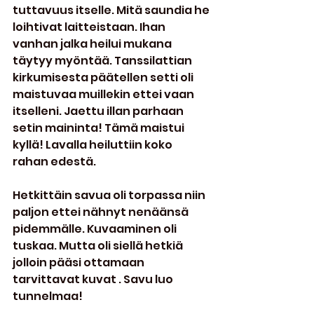
tuttavuus itselle. Mitä saundia he 
loihtivat laitteistaan. Ihan 
vanhan jalka heilui mukana 
täytyy myöntää. Tanssilattian 
kirkumisesta päätellen setti oli 
maistuvaa muillekin ettei vaan 
itselleni. Jaettu illan parhaan 
setin maininta! Tämä maistui 
kyllä! Lavalla heiluttiin koko 
rahan edestä.
Hetkittäin savua oli torpassa niin 
paljon ettei nähnyt nenäänsä 
pidemmälle. Kuvaaminen oli 
tuskaa. Mutta oli siellä hetkiä 
jolloin pääsi ottamaan 
tarvittavat kuvat . Savu luo 
tunnelmaa!