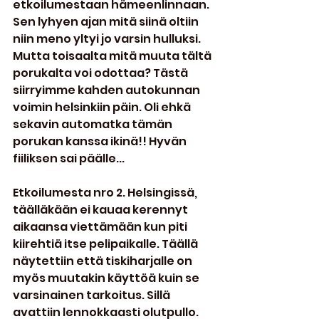
etkoilumestaan hämeenlinnaan. 
Sen lyhyen ajan mitä siinä oltiin 
niin meno yltyi jo varsin hulluksi. 
Mutta toisaalta mitä muuta tältä 
porukalta voi odottaa? Tästä 
siirryimme kahden autokunnan 
voimin helsinkiin päin. Oli ehkä 
sekavin automatka tämän 
porukan kanssa ikinä!! Hyvän 
fiiliksen sai päälle...
Etkoilumesta nro 2. Helsingissä, 
täälläkään ei kauaa kerennyt 
aikaansa viettämään kun piti 
kiirehtiä itse pelipaikalle. Täällä 
näytettiin että tiskiharjalle on 
myös muutakin käyttöä kuin se 
varsinainen tarkoitus. Sillä 
avattiin lennokkaasti olutpullo.