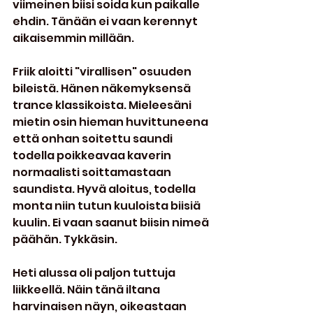
viimeinen biisi soida kun paikalle 
ehdin. Tänään ei vaan kerennyt 
aikaisemmin millään.
Friik aloitti "virallisen" osuuden 
bileistä. Hänen näkemyksensä 
trance klassikoista. Mieleesäni 
mietin osin hieman huvittuneena 
että onhan soitettu saundi 
todella poikkeavaa kaverin 
normaalisti soittamastaan 
saundista. Hyvä aloitus, todella 
monta niin tutun kuuloista biisiä 
kuulin. Ei vaan saanut biisin nimeä 
päähän. Tykkäsin.
Heti alussa oli paljon tuttuja 
liikkeellä. Näin tänä iltana 
harvinaisen näyn, oikeastaan 