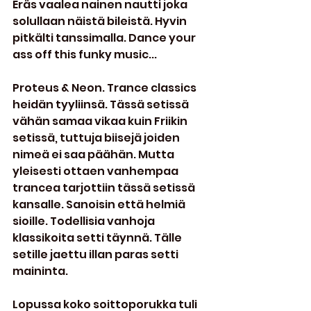
Eräs vaalea nainen nautti joka 
solullaan näistä bileistä. Hyvin 
pitkälti tanssimalla. Dance your 
ass off this funky music...
Proteus & Neon. Trance classics 
heidän tyyliinsä. Tässä setissä 
vähän samaa vikaa kuin Friikin 
setissä, tuttuja biisejä joiden 
nimeä ei saa päähän. Mutta 
yleisesti ottaen vanhempaa 
trancea tarjottiin tässä setissä 
kansalle. Sanoisin että helmiä 
sioille. Todellisia vanhoja 
klassikoita setti täynnä. Tälle 
setille jaettu illan paras setti 
maininta.
Lopussa koko soittoporukka tuli 