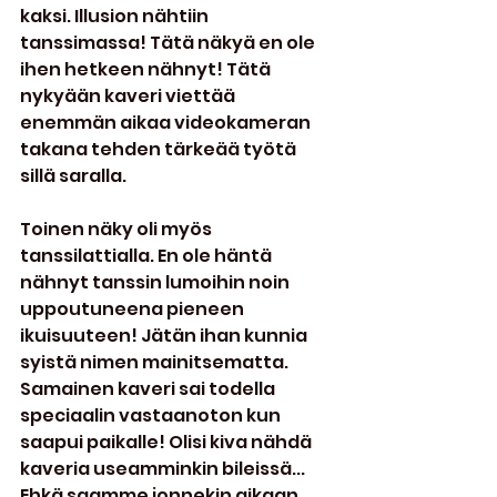
kaksi. Illusion nähtiin 
tanssimassa! Tätä näkyä en ole 
ihen hetkeen nähnyt! Tätä 
nykyään kaveri viettää 
enemmän aikaa videokameran 
takana tehden tärkeää työtä 
sillä saralla.
Toinen näky oli myös 
tanssilattialla. En ole häntä 
nähnyt tanssin lumoihin noin 
uppoutuneena pieneen 
ikuisuuteen! Jätän ihan kunnia 
syistä nimen mainitsematta. 
Samainen kaveri sai todella 
speciaalin vastaanoton kun 
saapui paikalle! Olisi kiva nähdä 
kaveria useamminkin bileissä... 
Ehkä saamme jonnekin aikaan 