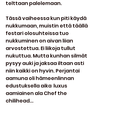
telttaan palelemaan.
Tässä vaiheessa kun piti käydä 
nukkumaan, muistin että täällä 
festari olosuhteissa tuo 
nukkuminen on aivan liian 
arvostettua. Ei liikoja tullut 
nukuttua. Mutta kunhan silmät 
pysyy auki ja jaksaa iltaan asti 
niin kaikki on hyvin. Perjantai 
aamuna oli hämeenlinnan 
edustuksella aika  luxus 
aamiainen ala Chef the 
chilihead...