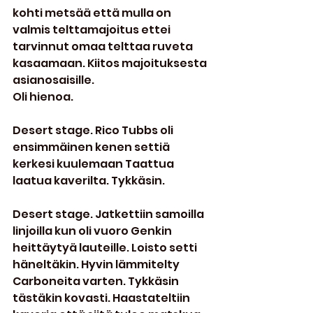
kohti metsää että mulla on 
valmis telttamajoitus ettei 
tarvinnut omaa telttaa ruveta 
kasaamaan. Kiitos majoituksesta 
asianosaisille.
Oli hienoa.
Desert stage. Rico Tubbs oli 
ensimmäinen kenen settiä 
kerkesi kuulemaan Taattua 
laatua kaverilta. Tykkäsin.
Desert stage. Jatkettiin samoilla 
linjoilla kun oli vuoro Genkin 
heittäytyä lauteille. Loisto setti 
häneltäkin. Hyvin lämmitelty 
Carboneita varten. Tykkäsin 
tästäkin kovasti. Haastateltiin 