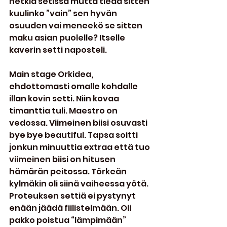
hetkiä setissä mutta tiedä sitten 
kuulinko ”vain” sen hyvän 
osuuden vai meneekö se sitten 
maku asian puolelle? Itselle 
kaverin setti naposteli.
Main stage Orkidea, 
ehdottomasti omalle kohdalle 
illan kovin setti. Niin kovaa 
timanttia tuli. Maestro on 
vedossa. Viimeinen biisi osuvasti 
bye bye beautiful. Tapsa soitti 
jonkun minuuttia extraa että tuo 
viimeinen biisi on hitusen 
hämärän peitossa. Törkeän 
kylmäkin oli siinä vaiheessa yötä. 
Proteuksen settiä ei pystynyt  
enään jäädä fiilistelmään. Oli 
pakko poistua “lämpimään” 