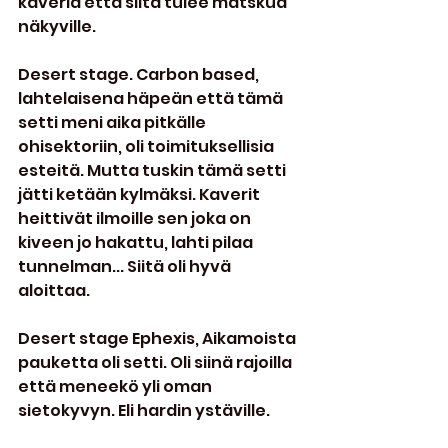
kaveria että siitä tulee matskua 
näkyville.
Desert stage. Carbon based, 
lahtelaisena häpeän että tämä 
setti meni aika pitkälle 
ohisektoriin, oli toimituksellisia 
esteitä. Mutta tuskin tämä setti 
jätti ketään kylmäksi. Kaverit  
heittivät ilmoille sen joka on 
kiveen jo hakattu, lahti pilaa 
tunnelman... Siitä oli hyvä 
aloittaa.
Desert stage Ephexis, Aikamoista 
pauketta oli setti. Oli siinä rajoilla 
että meneekö yli oman 
sietokyvyn. Eli hardin ystäville.