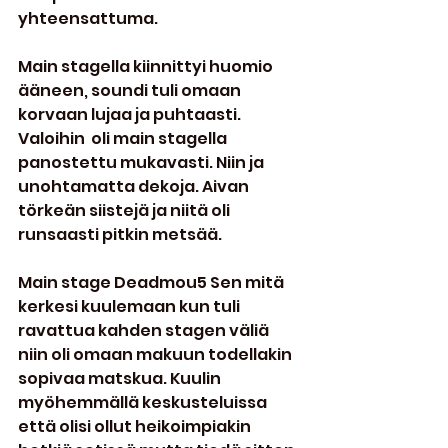
yhteensattuma.
Main stagella kiinnittyi huomio 
ääneen, soundi tuli omaan 
korvaan lujaa ja puhtaasti. 
Valoihin  oli main stagella 
panostettu mukavasti. Niin ja 
unohtamatta dekoja. Aivan 
törkeän siistejä ja niitä oli 
runsaasti pitkin metsää.
Main stage Deadmou5 Sen mitä 
kerkesi kuulemaan kun tuli 
ravattua kahden stagen väliä 
niin oli omaan makuun todellakin 
sopivaa matskua. Kuulin 
myöhemmällä keskusteluissa 
että olisi ollut heikoimpiakin 