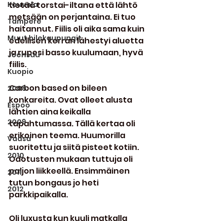
Kouvola
tietää torstai-iltana että lähtö 
metsään on perjantaina. Ei tuo 
Tampere
haitannut. Fiilis oli aika sama kuin 
Muut bilekaupungit
edellisen kerran lähestyi aluetta 
ja rupesi basso kuulumaan, hyvä 
Joensuu
fiilis.
Kuopio
Carbon based on bileen 
2008
konkareita. Ovat olleet alusta 
Espoo
lähtien aina keikalla 
2009
tapahtumassa. Tällä kertaa oli 
erikoinen teema. Huumorilla 
Vaasa
suoritettu ja siitä pisteet kotiin. 
2010
Odotusten mukaan tuttuja oli 
paljon liikkeellä. Ensimmäinen 
2011
tutun bongaus jo heti 
2012
parkkipaikalla.
Oli luxusta kun kuuli matkalla 