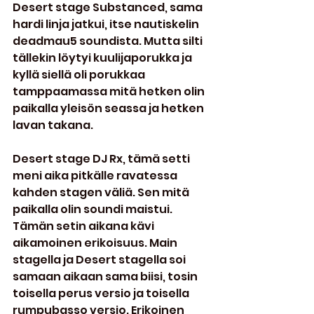
Desert stage Substanced, sama 
hardi linja jatkui, itse nautiskelin 
deadmau5 soundista. Mutta silti 
tällekin löytyi kuulijaporukka ja 
kyllä siellä oli porukkaa 
tamppaamassa mitä hetken olin 
paikalla yleisön seassa ja hetken 
lavan takana.
Desert stage DJ Rx, tämä setti 
meni aika pitkälle ravatessa 
kahden stagen väliä. Sen mitä 
paikalla olin soundi maistui. 
Tämän setin aikana kävi 
aikamoinen erikoisuus. Main 
stagella ja Desert stagella soi 
samaan aikaan sama biisi, tosin 
toisella perus versio ja toisella 
rumpubasso versio. Erikoinen 